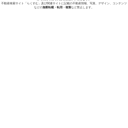
不動産検索サイト「らくすむ」及び関連サイトに記載の不動産情報、写真、デザイン、コンテンツ
などの
無断転載・転用・複製
など禁止します。