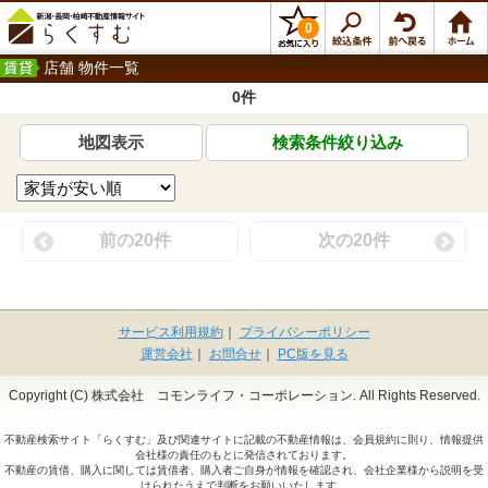
0
店舗 物件一覧
0件
地図表示
検索条件絞り込み
前の20件
次の20件
サービス利用規約
｜
プライバシーポリシー
運営会社
｜
お問合せ
｜
PC版を見る
Copyright (C) 株式会社 コモンライフ・コーポレーション. All Rights Reserved.
不動産検索サイト「らくすむ」及び関連サイトに記載の不動産情報は、会員規約に則り、情報提供
会社様の責任のもとに発信されております。
不動産の賃借、購入に関しては賃借者、購入者ご自身が情報を確認され、会社企業様から説明を受
けられたうえで判断をお願いいたします。