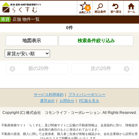
0
店舗 物件一覧
0件
地図表示
検索条件絞り込み
前の20件
次の20件
サービス利用規約
｜
プライバシーポリシー
運営会社
｜
お問合せ
｜
PC版を見る
Copyright (C) 株式会社 コモンライフ・コーポレーション. All Rights Reserved.
不動産検索サイト「らくすむ」及び関連サイトに記載の不動産情報は、会員規約に則り、情報提供
会社様の責任のもとに発信されております。
不動産の賃借、購入に関しては賃借者、購入者ご自身が情報を確認され、会社企業様から説明を受
けられたうえで判断をお願いいたします。