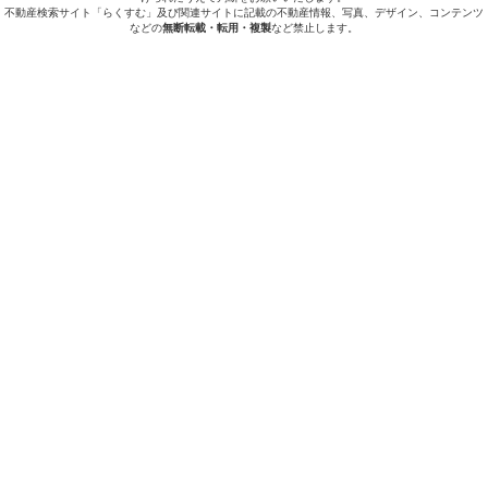
不動産検索サイト「らくすむ」及び関連サイトに記載の不動産情報、写真、デザイン、コンテンツ
などの
無断転載・転用・複製
など禁止します。