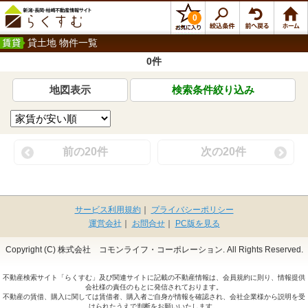
0
貸土地 物件一覧
0件
地図表示
検索条件絞り込み
前の20件
次の20件
サービス利用規約
｜
プライバシーポリシー
運営会社
｜
お問合せ
｜
PC版を見る
Copyright (C) 株式会社 コモンライフ・コーポレーション. All Rights Reserved.
不動産検索サイト「らくすむ」及び関連サイトに記載の不動産情報は、会員規約に則り、情報提供
会社様の責任のもとに発信されております。
不動産の賃借、購入に関しては賃借者、購入者ご自身が情報を確認され、会社企業様から説明を受
けられたうえで判断をお願いいたします。