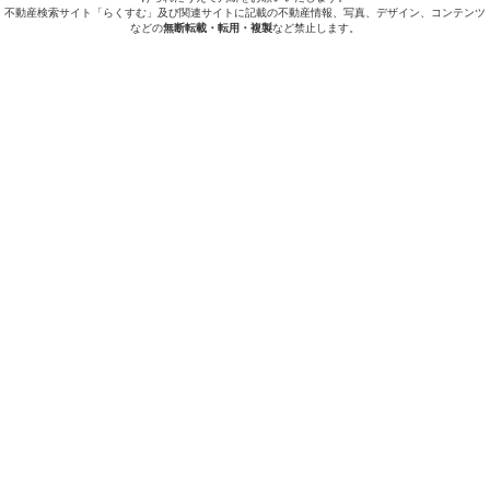
不動産検索サイト「らくすむ」及び関連サイトに記載の不動産情報、写真、デザイン、コンテンツ
などの
無断転載・転用・複製
など禁止します。