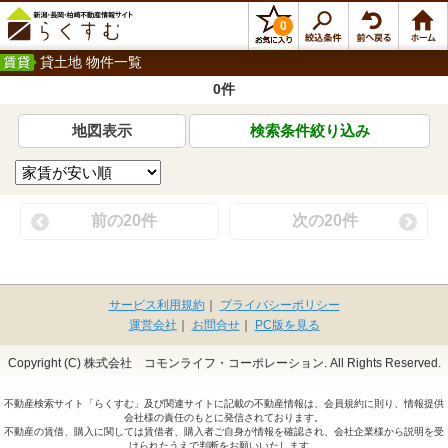
0
貸土地 物件一覧
0件
地図表示
検索条件絞り込み
前の20件
次の20件
サービス利用規約
｜
プライバシーポリシー
運営会社
｜
お問合せ
｜
PC版を見る
Copyright (C) 株式会社 コモンライフ・コーポレーション. All Rights Reserved.
不動産検索サイト「らくすむ」及び関連サイトに記載の不動産情報は、会員規約に則り、情報提供
会社様の責任のもとに発信されております。
不動産の賃借、購入に関しては賃借者、購入者ご自身が情報を確認され、会社企業様から説明を受
けられたうえで判断をお願いいたします。