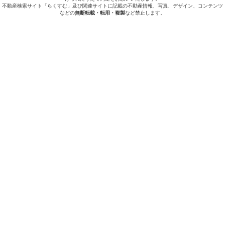
不動産検索サイト「らくすむ」及び関連サイトに記載の不動産情報、写真、デザイン、コンテンツ
などの
無断転載・転用・複製
など禁止します。