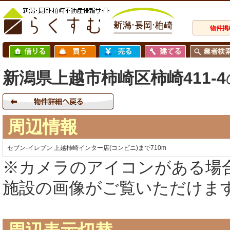
物件掲
新潟県上越市柿崎区柿崎411-4
周辺情報
セブン-イレブン 上越柿崎インター店(コンビニ)まで710m
※カメラのアイコンがある場
施設の画像がご覧いただけま