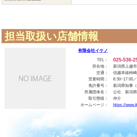
担当取扱い店舗情報
有限会社イケノ
025-536-2
TEL：
所在地：
新潟県上越市柿
交通：
信越本線柿崎
営業時間：
8:30~17
免許番号：
新潟県知事（7
所属団体名：
公社 新潟県
取引態様：
仲介
ホームページ：
https://www.i