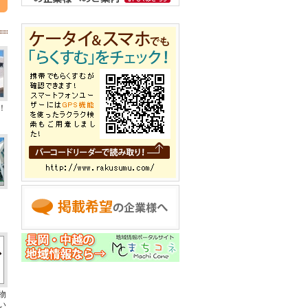
！
物
い