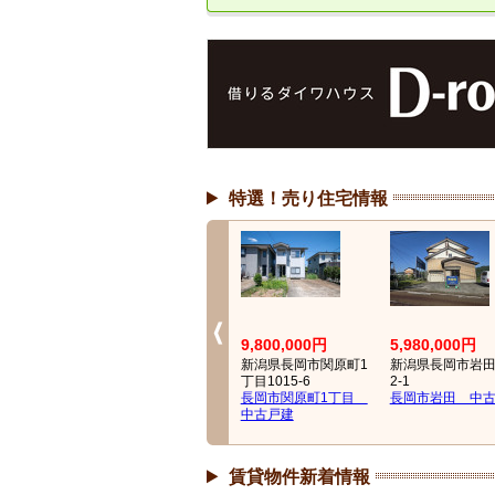
特選！売り住宅情報
10,500,000円
9,800,000円
5,980,000円
1丁
新潟県長岡市来迎寺甲
新潟県長岡市関原町1
新潟県長岡市岩田
2550-1
丁目1015-6
2-1
 中
長岡市来迎寺 中古住
長岡市関原町1丁目
長岡市岩田 中
宅
中古戸建
賃貸物件新着情報