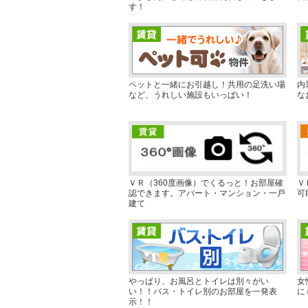
す！
ペットと一緒にお引越し！共用の足洗い場
内
など、うれしい施設もいっぱい！
な
ＶＲ（360度画像）でくるっと！お部屋確
Ｖ
認できます。アパート・マンション・一戸
可
建て
やっぱり、お風呂とトイレは別々がい
女
い！！バス・トイレ別のお部屋を一発表
に
示！！