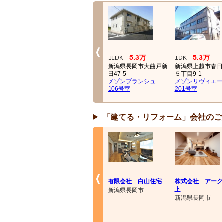
6万
5.3万
5.3万
2K
1LDK
1DK
町１
新潟県長岡市宮原１丁
新潟県長岡市大曲戸新
新潟県上越市春
目1-14
田47-5
５丁目9-1
フレンド宮原
メゾンブランシュ
メゾンリヴィエ
105号室
106号室
201号室
「建てる・リフォーム」会社のご
有限会社 白山住宅
株式会社 アー
ト
新潟県長岡市
新潟県長岡市