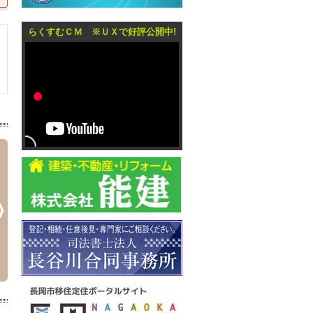
らくすむＣＭ ※ＵＸで好評公開中!