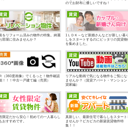
のでお財布に優しいですね！
装をリフォーム済みの物件の特集。綺麗
1ＬＤＫ～など新婚さんなどが新しい暮
お部屋に住みませんか？
しをスタートするのにピッタリの賃貸物
を集めました。
Ｒ（360度画像）でくるっと！物件確認
リアルな動画で気になる物件をご覧にな
能！！！中古一戸建て編（売買）
ませんか？（賃貸アパート・マンション
貸家編）
性限定だから安心！初めての一人暮らし
真新しい、最新住宅で暮らしをスタート
もおすすめです。
ませんか？ピカピカの新築賃貸物件特
集！！