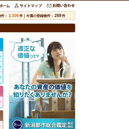
3,306
289
物件：
件｜今週の登録物件：
件