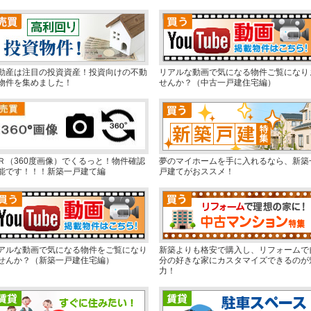
動産は注目の投資資産！投資向けの不動
リアルな動画で気になる物件ご覧になり
物件を集めました！
せんか？（中古一戸建住宅編）
Ｒ（360度画像）でくるっと！物件確認
夢のマイホームを手に入れるなら、新築
能です！！！新築一戸建て編
戸建てがおススメ！
アルな動画で気になる物件をご覧になり
新築よりも格安で購入し、リフォームで
せんか？（新築一戸建住宅編）
分の好きな家にカスタマイズできるのが
力！