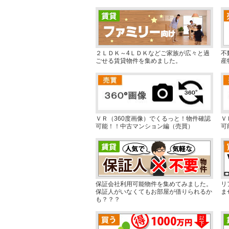
２ＬＤＫ～4ＬＤＫなどご家族が広々と過
不
ごせる賃貸物件を集めました。
産
ＶＲ（360度画像）でくるっと！物件確認
Ｖ
可能！！中古マンション編（売買）
可
保証会社利用可能物件を集めてみました。
リ
保証人がいなくてもお部屋が借りられるか
ま
も？？？