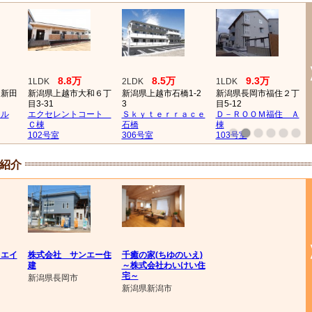
8.8万
8.5万
9.3万
1LDK
2LDK
1LDK
日新田
新潟県上越市大和６丁
新潟県上越市石橋1-2
新潟県長岡市福住２丁
目3-31
3
目5-12
ール
エクセレントコート
Ｓｋｙｔｅｒｒａｃｅ
Ｄ－ＲＯＯＭ福住 Ａ
Ｃ棟
石橋
棟
102号室
306号室
103号室
紹介
クエイ
株式会社 サンエー住
千癒の家(ちゆのいえ)
建
～株式会社わいけい住
宅～
新潟県長岡市
新潟県新潟市