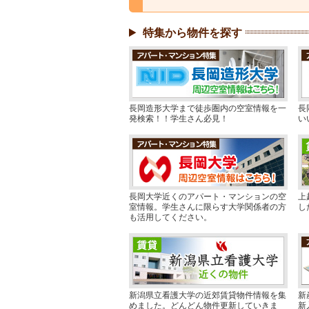
特集から物件を探す
長岡造形大学まで徒歩圏内の空室情報を一
長
発検索！！学生さん必見！
い
長岡大学近くのアパート・マンションの空
上
室情報。学生さんに限らす大学関係者の方
し
も活用してください。
新潟県立看護大学の近郊賃貸物件情報を集
新
めました。どんどん物件更新していきま
新