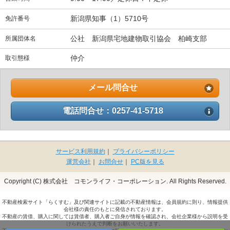
新潟県知事（1）5710号
免許番号
公社 新潟県宅地建物取引協会 柏崎支部
所属団体名
仲介
取引態様
メール問合せ
電話問合せ：0257-41-5718
サービス利用規約
｜
プライバシーポリシー
運営会社
｜
お問合せ
｜
PC版を見る
Copyright (C) 株式会社 コモンライフ・コーポレーション. All Rights Reserved.
不動産検索サイト「らくすむ」及び関連サイトに記載の不動産情報は、会員規約に則り、情報提供
会社様の責任のもとに発信されております。
不動産の賃借、購入に関しては賃借者、購入者ご自身が情報を確認され、会社企業様から説明を受
けられたうえで判断をお願いいたします。