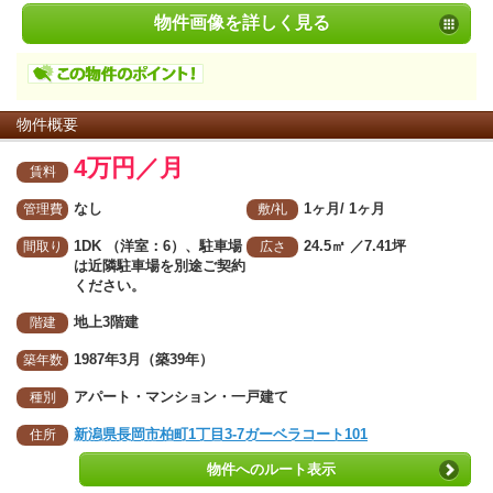
物件画像を詳しく見る
物件概要
4万円／月
賃料
なし
1ヶ月/ 1ヶ月
管理費
敷/礼
1DK （洋室：6）、駐車場
24.5㎡
／7.41坪
間取り
広さ
は近隣駐車場を別途ご契約
ください。
地上3階建
階建
1987年3月（築39年）
築年数
アパート・マンション・一戸建て
種別
新潟県長岡市柏町1丁目3-7ガーベラコート101
住所
物件へのルート表示