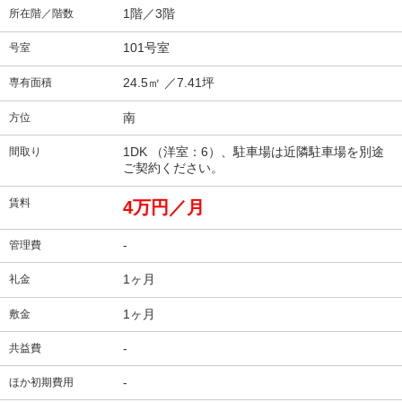
1階／3階
所在階／階数
101号室
号室
24.5㎡
／7.41坪
専有面積
南
方位
1DK （洋室：6）、駐車場は近隣駐車場を別途
間取り
ご契約ください。
賃料
4万円／月
-
管理費
1ヶ月
礼金
1ヶ月
敷金
-
共益費
-
ほか初期費用