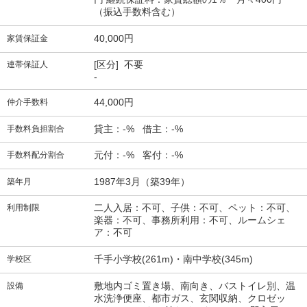
（振込手数料含む）
40,000円
家賃保証金
[区分] 不要
連帯保証人
-
44,000円
仲介手数料
貸主：-% 借主：-%
手数料負担割合
元付：-% 客付：-%
手数料配分割合
1987年3月（築39年）
築年月
二人入居：不可、子供：不可、ペット：不可、
利用制限
楽器：不可、事務所利用：不可、ルームシェ
ア：不可
千手小学校(261m)・南中学校(345m)
学校区
敷地内ゴミ置き場、南向き、バストイレ別、温
設備
水洗浄便座、都市ガス、玄関収納、クロゼッ