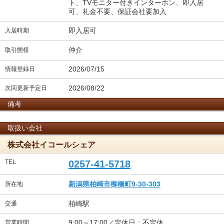
ト、TVモニター付きインターホン、即入居
可、礼金不要、保証会社要加入
即入居可
入居時期
仲介
取引態様
2026/07/15
情報登録日
2026/08/22
次回更新予定日
備考
取扱い会社
株式会社イコールシェア
TEL
0257-41-5718
新潟県柏崎市柳橋町9-30-303
所在地
柏崎駅
交通
9:00～17:00／定休日：不定休
営業時間