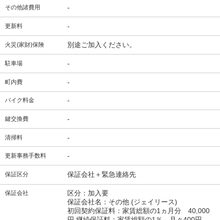
-
その他諸費用
-
更新料
別途ご加入ください。
火災(家財)保険
-
駐車場
-
町内費
-
バイク料金
-
鍵交換費
-
清掃料
-
更新事務手数料
保証会社＋緊急連絡先
保証区分
区分：加入要
保証会社
保証会社名：その他
(ジェイリース)
初回契約保証料：家賃総額の1ヵ月分 40,000
円 継続保証料：家賃総額の1％ 月々400円