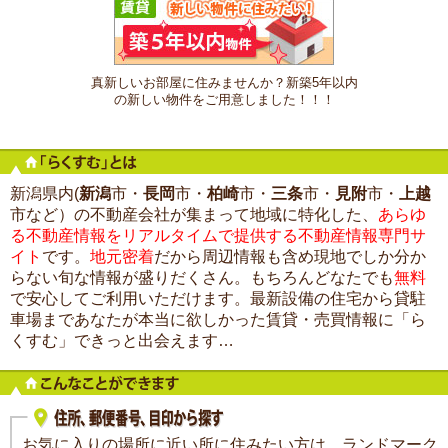
真新しいお部屋に住みませんか？新築5年以内
の新しい物件をご用意しました！！！
新潟県内(
新潟
市・
長岡
市・
柏崎
市・
三条
市・
見附
市・
上越
市など）の不動産会社が集まって地域に特化した、
あらゆ
る不動産情報をリアルタイムで提供する不動産情報専門サ
イト
です。
地元密着
だから周辺情報も含め現地でしか分か
らない旬な情報が盛りだくさん。もちろんどなたでも
無料
で安心してご利用いただけます。最新設備の住宅から貸駐
車場まであなたが本当に欲しかった賃貸・売買情報に「ら
くすむ」できっと出会えます…
お気に入りの場所に近い所に住みたい方は、ランドマーク