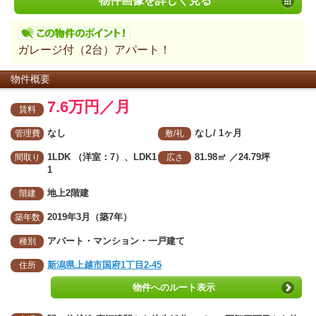
物件画像を詳しく見る
ガレージ付（2台）アパート！
物件概要
7.6万円／月
賃料
なし
なし/ 1ヶ月
管理費
敷/礼
1LDK （洋室：7）、LDK1
81.98㎡
／24.79坪
間取り
広さ
1
地上2階建
階建
2019年3月（築7年）
築年数
アパート・マンション・一戸建て
種別
新潟県上越市国府1丁目2-45
住所
物件へのルート表示