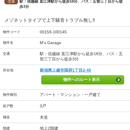
駅：信越線 直江津駅から徒歩18分、バス：五智三丁目から徒
交通
歩3分
メゾネットタイプで上下騒音トラブル無し‼
00159-100145
物件コード
M‘s Garage
物件名
駅：信越線 直江津駅から徒歩18分、バス：五
交通
智三丁目から徒歩3分
新潟県上越市国府1丁目2-45
所在地
物件へのルート表示
アパート・マンション・一戸建て
物件種別
3戸
総戸数
木造
構造
地上2階建
階建