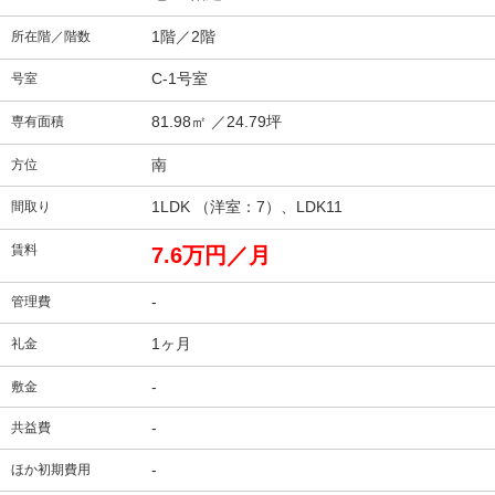
1階／2階
所在階／階数
C-1号室
号室
81.98㎡
／24.79坪
専有面積
南
方位
1LDK （洋室：7）、LDK11
間取り
賃料
7.6万円／月
-
管理費
1ヶ月
礼金
-
敷金
-
共益費
-
ほか初期費用