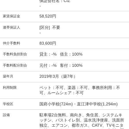
保証会社名：CIZ
-
58,520円
家賃保証金
[区分] 不要
連帯保証人
-
83,600円
仲介手数料
貸主：-% 借主：100%
手数料負担割合
元付：-% 客付：100%
手数料配分割合
2019年3月（築7年）
築年月
ペット：不可、楽器：不可、事務所利用：不
利用制限
可、ルームシェア：不可
国府小学校(724m)・直江津中学校(1,294m)
学校区
駐車場2台無料、南向き、角住居、システムキ
設備
ッチン、バストイレ別、温水洗浄便座、洗面所
独立、エアコン、都市ガス、CATV、TVモニタ