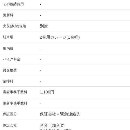
-
その他諸費用
-
更新料
別途
火災(家財)保険
2台用ガレージ(1台軽)
駐車場
-
町内費
-
バイク料金
-
鍵交換費
-
清掃料
1,100円
審査事務手数料
-
更新事務手数料
保証会社＋緊急連絡先
保証区分
区分：加入要
保証会社