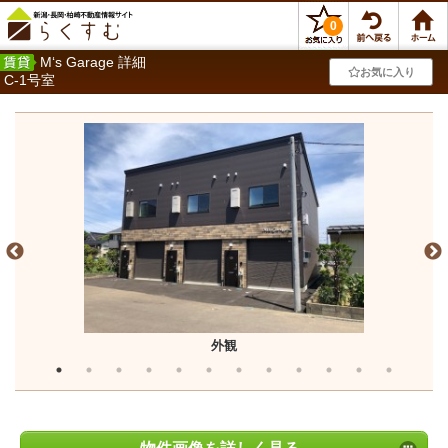
0
M‘s Garage 詳細
お気に入り
C-1号室
外観