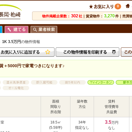
0
302
3,270
物件掲載企業数：
社
｜賃貸物件：
件｜売買
1K 3.5万円
の物件情報
賃＋5000円で家電つきになります♪
面積
築年数
賃料
間取り
方位
管理費等
所在階
共益費
3.5
号室
18.5㎡
34年
万円
(5.59坪)
指定なし
なし