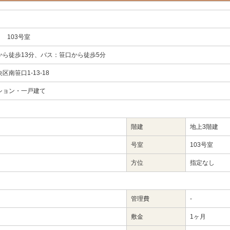
ｔ 103号室
から徒歩13分、バス：笹口から徒歩5分
南笹口1-13-18
ション・一戸建て
階建
地上3階建
号室
103号室
方位
指定なし
管理費
-
敷金
1ヶ月