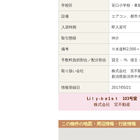
学校区
笹口小学校・東
設備
エアコン、都市
入居時期
即入居可
取引態様
仲介
備考
※水道料2,000
手数料負担割合／配分割合
貸主：-% 借主：
取り扱い会社
株式会社 宮不
新潟県新潟市中央区
情報登録日
2017/05/21
Liｌｙ-ｂｅ1ｓｔ 103号室
株式会社 宮不動産
この物件の地図・周辺情報・行政情報