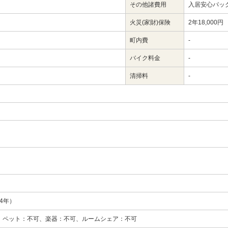
その他諸費用
入居安心パック
火災(家財)保険
2年18,000円
町内費
-
バイク料金
-
清掃料
-
34年）
、ペット：不可、楽器：不可、ルームシェア：不可