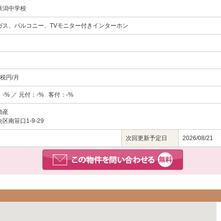
新潟中学校
ガス、バルコニー、TVモニター付きインターホン
＋税円/月
-% ／ 元付：-% 客付：-%
動産
南笹口1-9-29
次回更新予定日
2026/08/21