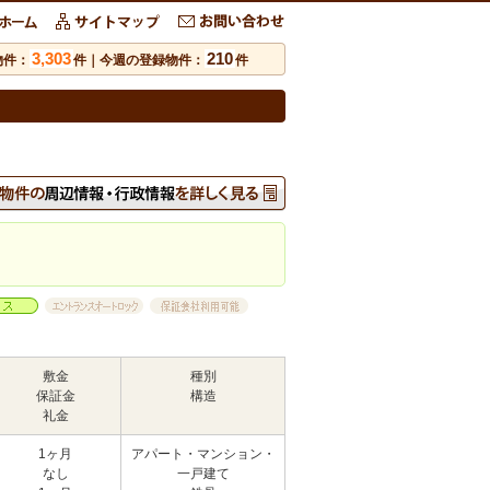
3,303
210
物件：
件｜今週の登録物件：
件
敷金
種別
保証金
構造
礼金
1ヶ月
アパート・マンション・
なし
一戸建て