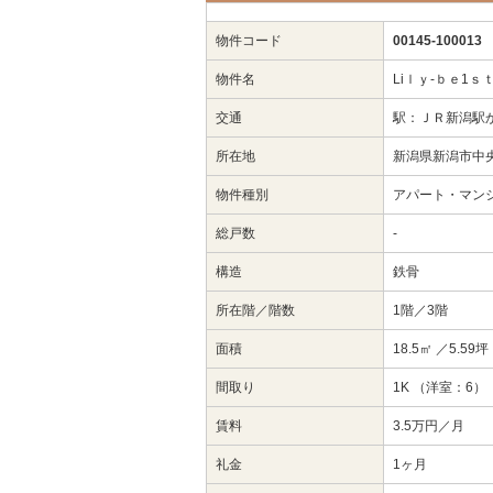
物件コード
00145-100013
物件名
Liｌｙ-ｂｅ1ｓ
交通
駅：ＪＲ新潟駅
所在地
新潟県新潟市中央区
物件種別
アパート・マン
総戸数
-
構造
鉄骨
所在階／階数
1階／3階
面積
18.5㎡
／5.59坪
間取り
1K （洋室：6）
賃料
3.5万円／月
礼金
1ヶ月