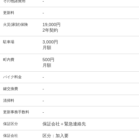
-
その他諸費用
-
更新料
19,000円
火災(家財)保険
2年契約
3,000円
駐車場
月額
500円
町内費
月額
-
バイク料金
-
鍵交換費
-
清掃料
-
更新事務手数料
保証会社＋緊急連絡先
保証区分
区分：加入要
保証会社