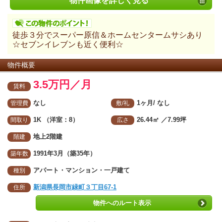
物件画像を詳しく見る
徒歩３分でスーパー原信＆ホームセンタームサシあり
☆セブンイレブンも近く便利☆
物件概要
3.5万円／月
賃料
なし
1ヶ月/ なし
管理費
敷/礼
1K （洋室：8）
26.44㎡
／7.99坪
間取り
広さ
地上2階建
階建
1991年3月（築35年）
築年数
アパート・マンション・一戸建て
種別
新潟県長岡市緑町３丁目67-1
住所
物件へのルート表示