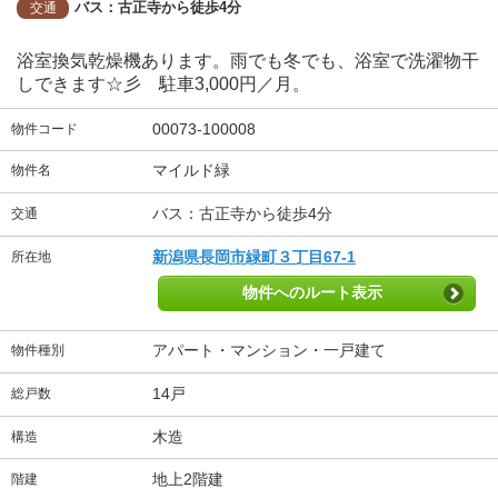
バス：古正寺から徒歩4分
交通
浴室換気乾燥機あります。雨でも冬でも、浴室で洗濯物干
しできます☆彡 駐車3,000円／月。
00073-100008
物件コード
マイルド緑
物件名
バス：古正寺から徒歩4分
交通
新潟県長岡市緑町３丁目67-1
所在地
物件へのルート表示
アパート・マンション・一戸建て
物件種別
14戸
総戸数
木造
構造
地上2階建
階建