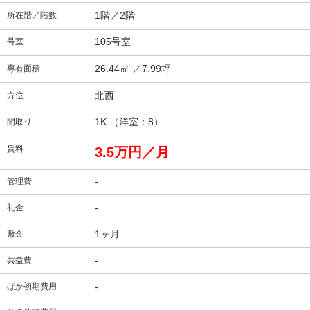
1階／2階
所在階／階数
105号室
号室
26.44㎡
／7.99坪
専有面積
北西
方位
1K （洋室：8）
間取り
賃料
3.5万円／月
-
管理費
-
礼金
1ヶ月
敷金
-
共益費
-
ほか初期費用