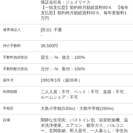
保証会社名：ジェイリース
【一括支払型】契約時月額総賃料80％ 【毎年
支払型】契約時月額総賃料50％、毎年更新料1
万円
[区分] 不要
連帯保証人
-
38,500円
仲介手数料
貸主：-% 借主：100%
手数料負担割合
元付：-% 客付：100%
手数料配分割合
1991年3月（築35年）
築年月
二人入居：不可、ペット：不可、楽器：不可、
利用制限
ルームシェア：不可
大島小学校(530m)・大島中学校(260m)
学校区
閑静な住宅街、バストイレ別、浴室乾燥機、温
設備
水洗浄便座、エアコン、都市ガス、バルコニ
ー、玄関収納、即入居可、一人暮らし・学生向