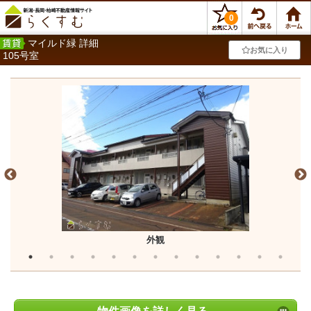
0
マイルド緑 詳細
お気に入り
105号室
外観