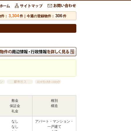
3,304
306
物件：
件｜今週の登録物件：
件
敷金
種別
保証金
構造
礼金
なし
アパート・マンション・
なし
一戸建て