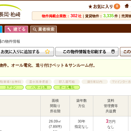
0
302
3,335
物件掲載企業数：
社
｜賃貸物件：
件｜売買
円
の物件情報
物件。オール電化、造り付けベット＆サンルーム付。
面積
築年数
賃料
間取り
方位
管理費等
所在階
共益費
3
26.09㎡
30年
万円
(7.89坪)
指定なし
なし