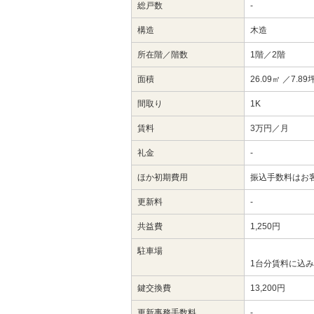
総戸数
-
構造
木造
所在階／階数
1階／2階
面積
26.09㎡
／7.89
間取り
1K
賃料
3万円／月
礼金
-
ほか初期費用
振込手数料はお
更新料
-
共益費
1,250円
駐車場
1台分賃料に込み
鍵交換費
13,200円
更新事務手数料
-