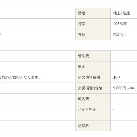
階建
地上2階建
号室
105号室
坪
方位
指定なし
管理費
-
敷金
-
客様のご負担となります。
その他諸費用
あり
火災(家財)保険
9,000円～/年
町内費
-
バイク料金
-
清掃料
-