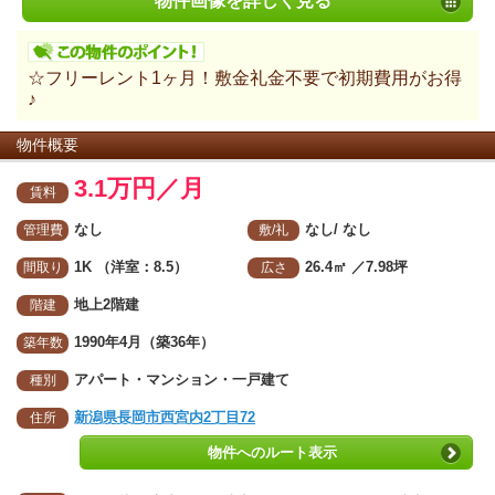
物件画像を詳しく見る
☆フリーレント1ヶ月！敷金礼金不要で初期費用がお得
♪
物件概要
3.1万円／月
賃料
なし
なし/ なし
管理費
敷/礼
1K （洋室：8.5）
26.4㎡
／7.98坪
間取り
広さ
地上2階建
階建
1990年4月（築36年）
築年数
アパート・マンション・一戸建て
種別
新潟県長岡市西宮内2丁目72
住所
物件へのルート表示