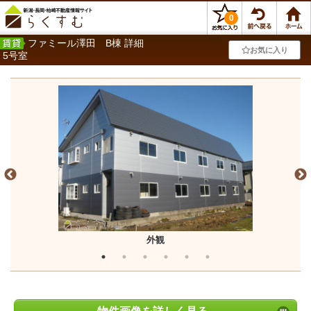
0
ファミール澤田 B棟 詳細
お気に入り
5号室
外観