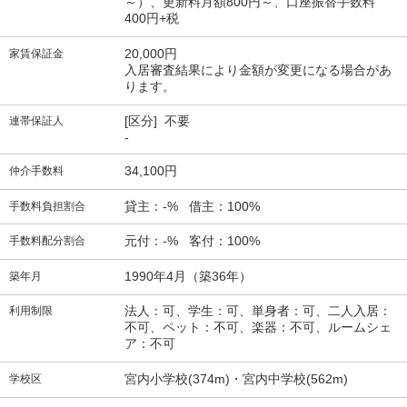
～）、更新料月額800円～、口座振替手数料
400円+税
20,000円
家賃保証金
入居審査結果により金額が変更になる場合があ
ります。
[区分] 不要
連帯保証人
-
34,100円
仲介手数料
貸主：-% 借主：100%
手数料負担割合
元付：-% 客付：100%
手数料配分割合
1990年4月（築36年）
築年月
法人：可、学生：可、単身者：可、二人入居：
利用制限
不可、ペット：不可、楽器：不可、ルームシェ
ア：不可
宮内小学校(374m)・宮内中学校(562m)
学校区