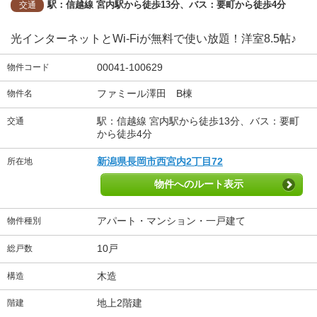
駅：信越線 宮内駅から徒歩13分、バス：要町から徒歩4分
交通
光インターネットとWi-Fiが無料で使い放題！洋室8.5帖♪
00041-100629
物件コード
ファミール澤田 B棟
物件名
駅：信越線 宮内駅から徒歩13分、バス：要町
交通
から徒歩4分
新潟県長岡市西宮内2丁目72
所在地
物件へのルート表示
アパート・マンション・一戸建て
物件種別
10戸
総戸数
木造
構造
地上2階建
階建