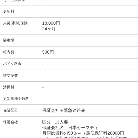
-
更新料
18,000円
火災(家財)保険
24ヶ月
-
駐車場
500円
町内費
-
バイク料金
-
鍵交換費
-
清掃料
-
更新事務手数料
保証会社＋緊急連絡先
保証区分
区分：加入要
保証会社
保証会社名：日本セーフティ
月額総賃料の50％～（最低保証料20000円