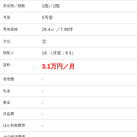
1階／2階
所在階／階数
5号室
号室
26.4㎡
／7.98坪
専有面積
北
方位
1K （洋室：8.5）
間取り
賃料
3.1万円／月
-
管理費
-
礼金
-
敷金
-
共益費
-
ほか初期費用
-
その他諸費用