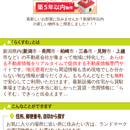
真新しいお部屋に住みませんか？新築5年以内
の新しい物件をご用意しました！！！
新潟県内(
新潟
市・
長岡
市・
柏崎
市・
三条
市・
見附
市・
上越
市など）の不動産会社が集まって地域に特化した、
あらゆ
る不動産情報をリアルタイムで提供する不動産情報専門サ
イト
です。
地元密着
だから周辺情報も含め現地でしか分か
らない旬な情報が盛りだくさん。もちろんどなたでも
無料
で安心してご利用いただけます。最新設備の住宅から貸駐
車場まであなたが本当に欲しかった賃貸・売買情報に「ら
くすむ」できっと出会えます…
お気に入りの場所に近い所に住みたい方は、ランドマーク