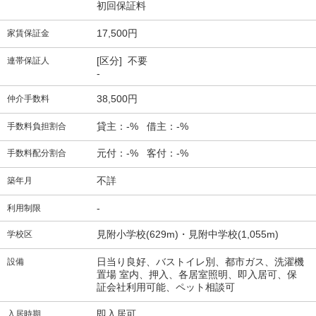
初回保証料
17,500円
家賃保証金
[区分] 不要
連帯保証人
-
38,500円
仲介手数料
貸主：-% 借主：-%
手数料負担割合
元付：-% 客付：-%
手数料配分割合
不詳
築年月
-
利用制限
見附小学校(629m)・見附中学校(1,055m)
学校区
日当り良好、バストイレ別、都市ガス、洗濯機
設備
置場 室内、押入、各居室照明、即入居可、保
証会社利用可能、ペット相談可
即入居可
入居時期