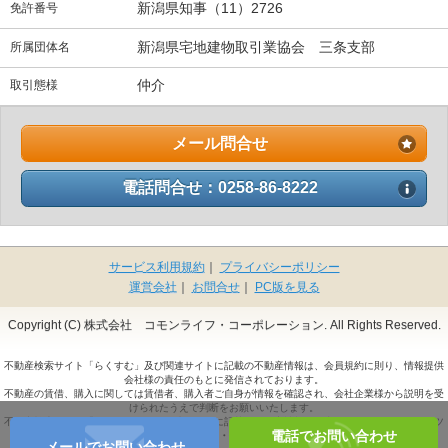
新潟県知事（11）2726
免許番号
新潟県宅地建物取引業協会 三条支部
所属団体名
仲介
取引態様
メール問合せ
電話問合せ：0258-86-8222
サービス利用規約
｜
プライバシーポリシー
運営会社
｜
お問合せ
｜
PC版を見る
Copyright (C) 株式会社 コモンライフ・コーポレーション. All Rights Reserved.
不動産検索サイト「らくすむ」及び関連サイトに記載の不動産情報は、会員規約に則り、情報提供
会社様の責任のもとに発信されております。
不動産の賃借、購入に関しては賃借者、購入者ご自身が情報を確認され、会社企業様から説明を受
けられたうえで判断をお願いいたします。
不動産検索サイト「らくすむ」及び関連サイトに記載の不動産情報、写真、デザイン、コンテンツ
電話でお問い合わせ
などの
無断転載・転用・複製
など禁止します。
メールでお問い合わせ