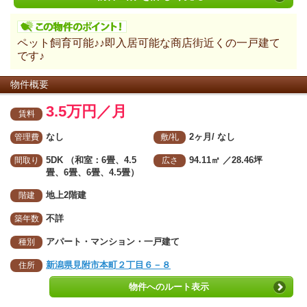
ペット飼育可能♪♪即入居可能な商店街近くの一戸建て
です♪
物件概要
3.5万円／月
賃料
なし
2ヶ月/ なし
管理費
敷/礼
5DK （和室：6畳、4.5
94.11㎡
／28.46坪
間取り
広さ
畳、6畳、6畳、4.5畳）
地上2階建
階建
不詳
築年数
アパート・マンション・一戸建て
種別
新潟県見附市本町２丁目６－８
住所
物件へのルート表示