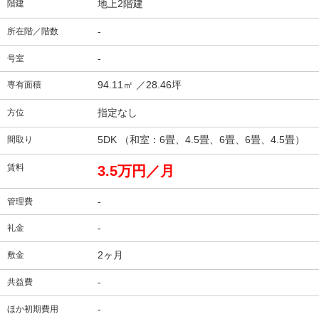
地上2階建
階建
-
所在階／階数
-
号室
94.11㎡
／28.46坪
専有面積
指定なし
方位
5DK （和室：6畳、4.5畳、6畳、6畳、4.5畳）
間取り
賃料
3.5万円／月
-
管理費
-
礼金
2ヶ月
敷金
-
共益費
-
ほか初期費用