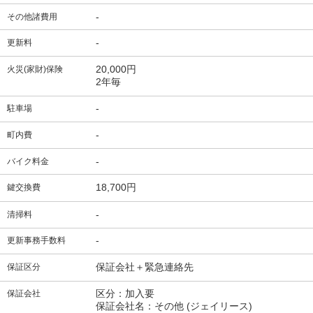
-
その他諸費用
-
更新料
20,000円
火災(家財)保険
2年毎
-
駐車場
-
町内費
-
バイク料金
18,700円
鍵交換費
-
清掃料
-
更新事務手数料
保証会社＋緊急連絡先
保証区分
区分：加入要
保証会社
保証会社名：その他
(ジェイリース)