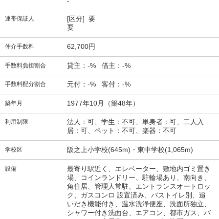
-
[区分] 要
連帯保証人
要
62,700円
仲介手数料
貸主：-% 借主：-%
手数料負担割合
元付：-% 客付：-%
手数料配分割合
1977年10月（築48年）
築年月
法人：可、学生：不可、単身者：可、二人入
利用制限
居：可、ペット：不可、楽器：不可
阪之上小学校(645m)・東中学校(1,065m)
学校区
最寄り駅近く、エレベーター、敷地内ゴミ置き
設備
場、コインランドリー、駐輪場あり、南向き、
角住居、管理人常駐、エントランスオートロッ
ク、ガスコンロ 設置済み、バストイレ別、追
いだき機能付き、温水洗浄便座、洗面所独立、
シャワー付き洗面台、エアコン、都市ガス、バ