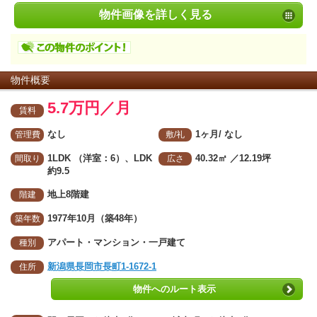
物件画像を詳しく見る
物件概要
5.7万円／月
賃料
なし
1ヶ月/ なし
管理費
敷/礼
1LDK （洋室：6）、LDK
40.32㎡
／12.19坪
間取り
広さ
約9.5
地上8階建
階建
1977年10月（築48年）
築年数
アパート・マンション・一戸建て
種別
新潟県長岡市長町1-1672-1
住所
物件へのルート表示