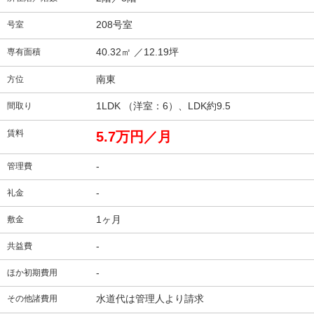
208号室
号室
40.32㎡
／12.19坪
専有面積
南東
方位
1LDK （洋室：6）、LDK約9.5
間取り
賃料
5.7万円／月
-
管理費
-
礼金
1ヶ月
敷金
-
共益費
-
ほか初期費用
水道代は管理人より請求
その他諸費用