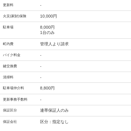
-
更新料
10,000円
火災(家財)保険
8,000円
駐車場
1台のみ
管理人より請求
町内費
-
バイク料金
-
鍵交換費
-
清掃料
8,800円
駐車場仲介料
-
更新事務手数料
連帯保証人のみ
保証区分
区分：指定なし
保証会社