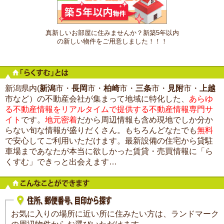
真新しいお部屋に住みませんか？新築5年以内
の新しい物件をご用意しました！！！
新潟県内(
新潟
市・
長岡
市・
柏崎
市・
三条
市・
見附
市・
上越
市など）の不動産会社が集まって地域に特化した、
あらゆ
る不動産情報をリアルタイムで提供する不動産情報専門サ
イト
です。
地元密着
だから周辺情報も含め現地でしか分か
らない旬な情報が盛りだくさん。もちろんどなたでも
無料
で安心してご利用いただけます。最新設備の住宅から貸駐
車場まであなたが本当に欲しかった賃貸・売買情報に「ら
くすむ」できっと出会えます…
お気に入りの場所に近い所に住みたい方は、ランドマーク