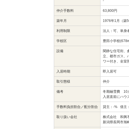
-
仲介手数料
63,800円
築年月
1976年1月（築
利用制限
法人：可、単身
学校区
豊田小学校(678
設備
閑静な住宅街、
立、都市ガス、バ
ワー付き、全室
入居時期
即入居可
取引態様
仲介
備考
冬期融雪費 10,
入居直前にハウ
手数料負担割合／配分割合
貸主：-% 借主：
取り扱い会社
株式会社 和興
新潟県長岡市旭町2