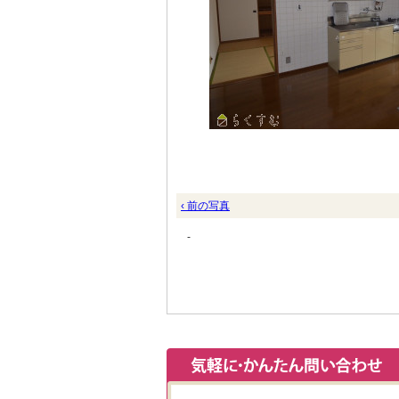
‹ 前の写真
-