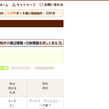
3,299
224
物件：
件｜今週の登録物件：
件
敷金
種別
保証金
構造
礼金
2ヶ月
アパート・マンション・
なし
一戸建て