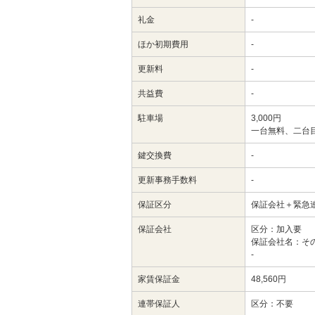
礼金
-
ほか初期費用
-
更新料
-
共益費
-
駐車場
3,000円
一台無料、二台目
鍵交換費
-
更新事務手数料
-
保証区分
保証会社＋緊急
保証会社
区分：加入要
保証会社名：そ
-
家賃保証金
48,560円
連帯保証人
区分：不要