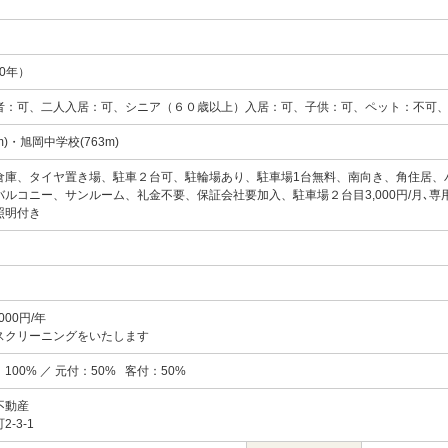
50年）
者：可、二人入居：可、シニア（６０歳以上）入居：可、子供：可、ペット：不可
m)・旭岡中学校(763m)
倉庫、タイヤ置き場、駐車２台可、駐輪場あり、駐車場1台無料、南向き、角住居、
ルコニー、サンルーム、礼金不要、保証会社要加入、駐車場２台目3,000円/月､
照明付き
000円/年
スクリーニングをいたします
100% ／ 元付：50% 客付：50%
不動産
-3-1