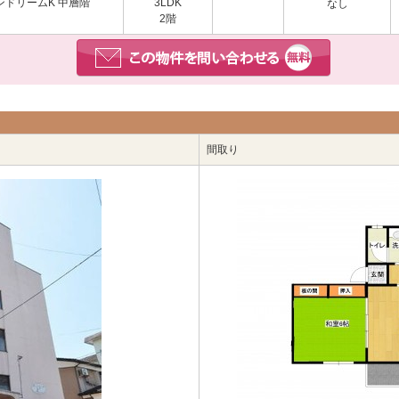
ドリームK 中層階
3LDK
なし
2階
間取り