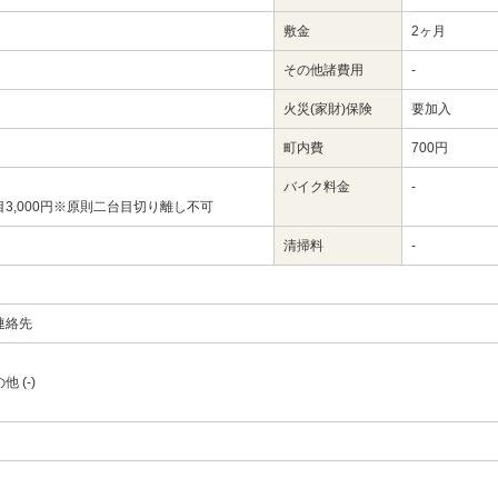
敷金
2ヶ月
その他諸費用
-
火災(家財)保険
要加入
町内費
700円
バイク料金
-
3,000円※原則二台目切り離し不可
清掃料
-
連絡先
の他
(-)