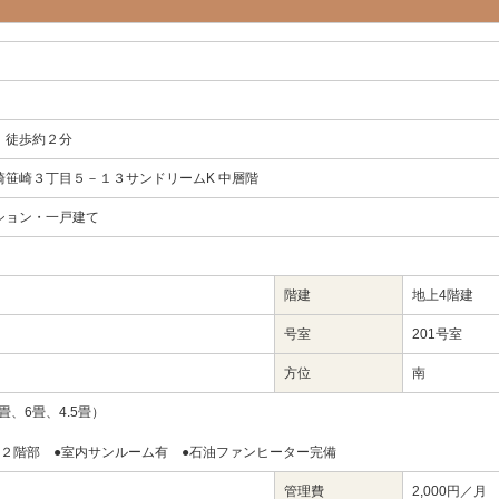
Ｋ
 徒歩約２分
崎笹崎３丁目５－１３サンドリームK 中層階
ション・一戸建て
階建
地上4階建
号室
201号室
方位
南
6畳、6畳、4.5畳）
の２階部 ●室内サンルーム有 ●石油ファンヒーター完備
管理費
2,000円／月