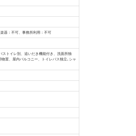
、楽器：不可、事務所利用：不可
バストイレ別、追いだき機能付き、洗面所独
専用物置、屋内バルコニー、トイレバス独立､シャ