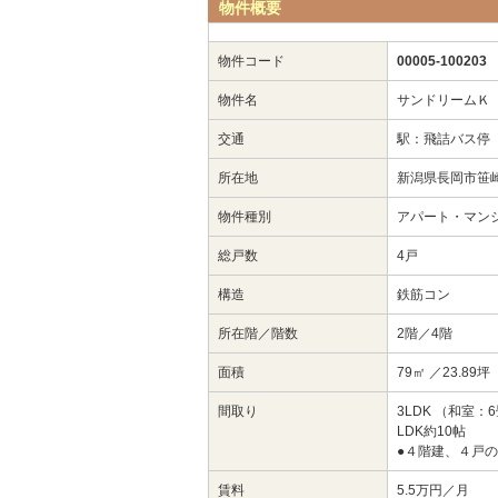
物件概要
物件コード
00005-100203
物件名
サンドリーム
交通
駅：飛詰バス停
所在地
新潟県長岡市笹
物件種別
アパート・マン
総戸数
4戸
構造
鉄筋コン
所在階／階数
2階／4階
面積
79㎡
／23.89坪
間取り
3LDK （和室：
LDK約10帖
●４階建、４戸
賃料
5.5万円／月