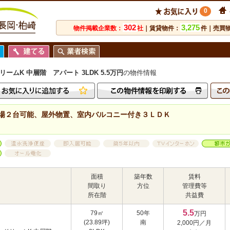
0
302
3,275
物件掲載企業数：
社
｜賃貸物件：
件｜売買
ムK 中層階 アパート 3LDK 5.5万円
の物件情報
場２台可能、屋外物置、室内バルコニー付き３ＬＤＫ
面積
築年数
賃料
間取り
方位
管理費等
所在階
共益費
5.5
79㎡
50年
万円
(23.89坪)
南
2,000円／月