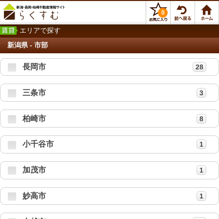
0
エリアで探す
新潟県 - 市部
長岡市
28
三条市
3
柏崎市
8
小千谷市
1
加茂市
1
妙高市
1