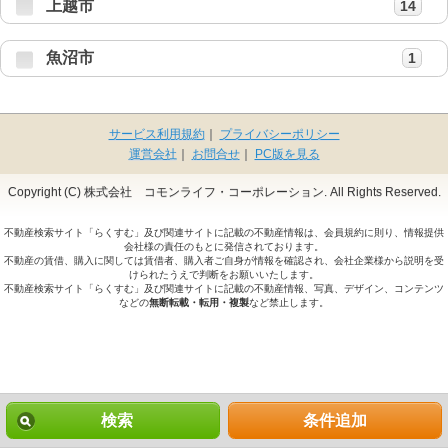
上越市
14
魚沼市
1
サービス利用規約
｜
プライバシーポリシー
運営会社
｜
お問合せ
｜
PC版を見る
Copyright (C) 株式会社 コモンライフ・コーポレーション. All Rights Reserved.
不動産検索サイト「らくすむ」及び関連サイトに記載の不動産情報は、会員規約に則り、情報提供
会社様の責任のもとに発信されております。
不動産の賃借、購入に関しては賃借者、購入者ご自身が情報を確認され、会社企業様から説明を受
けられたうえで判断をお願いいたします。
不動産検索サイト「らくすむ」及び関連サイトに記載の不動産情報、写真、デザイン、コンテンツ
などの
無断転載・転用・複製
など禁止します。
検索
条件追加