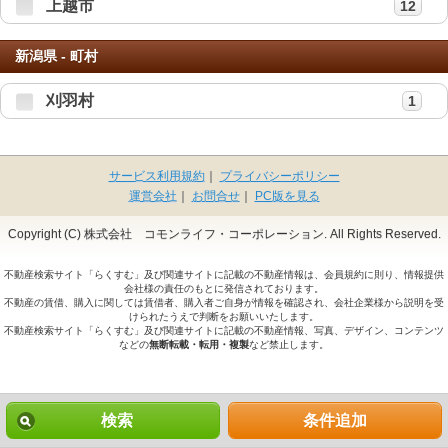
上越市
12
新潟県 - 町村
刈羽村
1
サービス利用規約
｜
プライバシーポリシー
運営会社
｜
お問合せ
｜
PC版を見る
Copyright (C) 株式会社 コモンライフ・コーポレーション. All Rights Reserved.
不動産検索サイト「らくすむ」及び関連サイトに記載の不動産情報は、会員規約に則り、情報提供
会社様の責任のもとに発信されております。
不動産の賃借、購入に関しては賃借者、購入者ご自身が情報を確認され、会社企業様から説明を受
けられたうえで判断をお願いいたします。
不動産検索サイト「らくすむ」及び関連サイトに記載の不動産情報、写真、デザイン、コンテンツ
などの
無断転載・転用・複製
など禁止します。
検索
条件追加