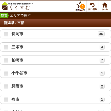
0
エリアで探す
新潟県 - 市部
長岡市
36
三条市
4
柏崎市
7
小千谷市
1
見附市
2
燕市
1