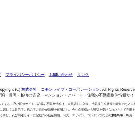
プ
プライバシーポリシー
お問い合わせ
リンク
opyright (C)
株式会社 コモンライフ・コーポレーション
. All Rights Reserve
新潟・長岡・柏崎の賃貸・マンション・アパート・住宅の不動産物件情報サイ
らくすむ」及び関連サイトに記載の不動産情報は、会員規約に則り、情報提供会社様の責任のもとに
に関しては賃借者、購入者ご自身が情報を確認され、会社企業様から説明を受けられたうえで判断
くすむ」及び関連サイトに記載の不動産情報、写真、デザイン、コンテンツなどの
無断転載・転用