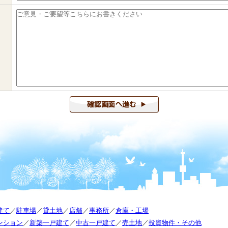
建て
／
駐車場
／
貸土地
／
店舗
／
事務所
／
倉庫・工場
ンション
／
新築一戸建て
／
中古一戸建て
／
売土地
／
投資物件・その他