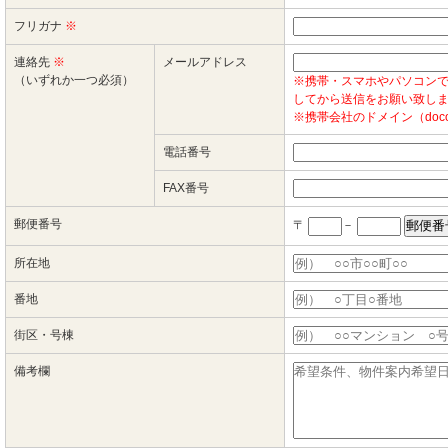
フリガナ
※
連絡先
※
メールアドレス
（いずれか一つ必須）
※携帯・スマホやパソコン
してから送信をお願い致し
※携帯会社のドメイン（doc
電話番号
FAX番号
郵便番号
〒
－
所在地
番地
街区・号棟
備考欄