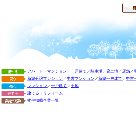
アパート・マンション・一戸建て
／
駐車場
／
貸土地
／
店舗
／
新築分譲マンション
／
中古マンション
／
新築一戸建て
／
中古
マンション
／
一戸建て
／
土地
建てる・リフォーム
物件掲載企業一覧