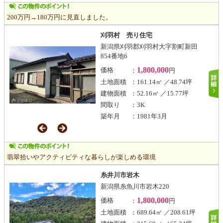
200万円→180万円に見直しました。
刈羽村 売り住宅
新潟県刈羽郡刈羽村大字割町新田
854番地6
1,800,000
価格
：
円
土地面積
：161.14㎡ ／48.74坪
建物面積
：52.16㎡ ／15.77坪
間取り
：3K
築年月
：1981年3月
翡翠拾いやアクティビティな暮らしが楽しめる環境
糸井川市岩木
新潟県糸魚川市岩木220
1,800,000
価格
：
円
土地面積
：689.64㎡ ／208.61坪