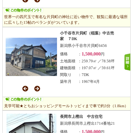
世界一の四尺玉で有名な片貝町の神社に近い物件で、観覧に最適な場所
に広々した15帖のベランダがついています。
小千谷市片貝町（稲葉）中古売
家 ７DK
新潟県小千谷市片貝町6456
1,500,000
価格
：
円
土地面積
：259.79㎡ ／78.58坪
建物面積
：197.07㎡ ／59.61坪
間取り
：7DK
築年月
：1967年4月
見学可能★とちおショッピングモールトッピィまで車で約3分（1.8km）
長岡市上樫出 中古住宅
新潟県長岡市上樫出1714番地21
1,500,000
価格
：
円