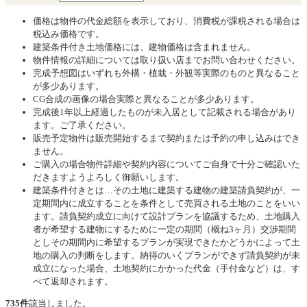
価格は物件の代金総額を表示しており、消費税が課税される場合は
税込み価格です。
建築条件付き土地価格には、建物価格は含まれません。
物件情報の詳細については取り扱い店までお問い合わせください。
完成予想図はいずれも外構・植栽・外観等実際のものと異なること
が多少あります。
CG合成の画像の場合実際と異なることが多少あります。
完成後1年以上経過したものが未入居として記載される場合があり
ます。ご了承ください。
販売予定物件は販売開始するまで契約または予約の申し込みはでき
ません。
ご購入の場合物件詳細や契約内容についてご自身で十分ご確認いた
だきますようよろしく御願いします。
建築条件付きとは…その土地に建築する建物の建築請負契約が、一
定期間内に成立することを条件として売買される土地のことをいい
ます。請負契約成立に向けて設計プランを協議するため、土地購入
者が希望する建物にするために一定の期間（概ね3ヶ月）交渉期間
としその期間内に希望するプランが実現できたかどうかによって土
地の購入の判断をします。納得のいくプランができず請負契約が未
成立になった場合、土地契約にかかった代金（手付金など）は、す
べて返却されます。
735件
該当しました。