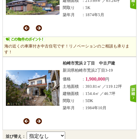
建物面積
：215.69㎡ ／65.24坪
間取り
：5K
築年月
：1874年5月
海の近くの車庫付き中古住宅です！リノベーションのご相談も承りま
す！
柏崎市荒浜２丁目 中古戸建
新潟県柏崎市荒浜2丁目3-19
1,900,000
価格
：
円
土地面積
：393.81㎡ ／119.12坪
建物面積
：154.4㎡ ／46.7坪
間取り
：5DK
築年月
：1984年10月
並び替え：