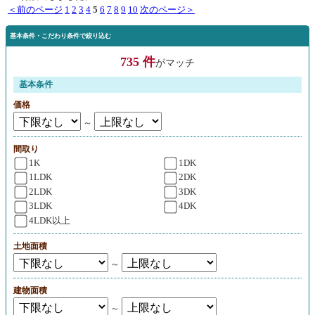
＜前のページ
1
2
3
4
5
6
7
8
9
10
次のページ＞
基本条件・こだわり条件で絞り込む
735 件
がマッチ
基本条件
価格
～
間取り
1K
1DK
1LDK
2DK
2LDK
3DK
3LDK
4DK
4LDK以上
土地面積
～
建物面積
～