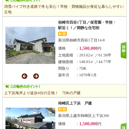
消雪パイプ付き道路で冬も安心！学校・買物施設が身近な暮らしやすい
立地
柏崎市四谷1丁目／保育園・学校・
駅近く！／閑静な住宅街
新潟県柏崎市四谷1丁目14-8
1,500,000
価格
：
円
土地面積
：203.62㎡ ／61.59坪
建物面積
：148.03㎡ ／44.77坪
間取り
：7DK
築年月
：1970年1月
上下浜海岸より徒歩4分の立地！ 7DKの戸建
柿崎区上下浜 戸建
新潟県上越市柿崎区上下浜306
1,500,000
価格
：
円