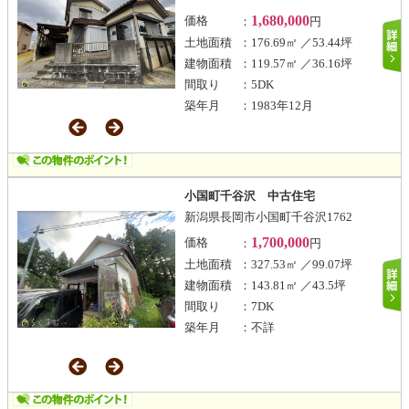
1,680,000
価格
：
円
土地面積
：176.69㎡ ／53.44坪
建物面積
：119.57㎡ ／36.16坪
間取り
：5DK
築年月
：1983年12月
小国町千谷沢 中古住宅
新潟県長岡市小国町千谷沢1762
1,700,000
価格
：
円
土地面積
：327.53㎡ ／99.07坪
建物面積
：143.81㎡ ／43.5坪
間取り
：7DK
築年月
：不詳