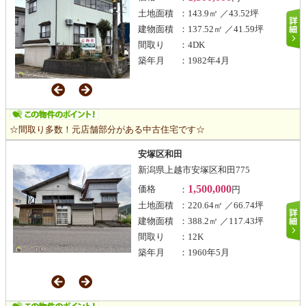
土地面積
：143.9㎡ ／43.52坪
建物面積
：137.52㎡ ／41.59坪
間取り
：4DK
築年月
：1982年4月
☆間取り多数！元店舗部分がある中古住宅です☆
安塚区和田
新潟県上越市安塚区和田775
1,500,000
価格
：
円
土地面積
：220.64㎡ ／66.74坪
建物面積
：388.2㎡ ／117.43坪
間取り
：12K
築年月
：1960年5月