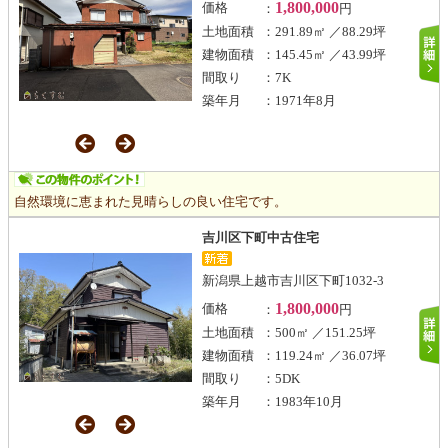
1,800,000
価格
：
円
土地面積
：291.89㎡ ／88.29坪
建物面積
：145.45㎡ ／43.99坪
間取り
：7K
築年月
：1971年8月
自然環境に恵まれた見晴らしの良い住宅です。
吉川区下町中古住宅
新潟県上越市吉川区下町1032-3
1,800,000
価格
：
円
土地面積
：500㎡ ／151.25坪
建物面積
：119.24㎡ ／36.07坪
間取り
：5DK
築年月
：1983年10月