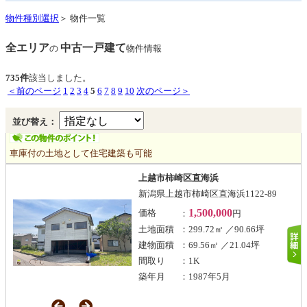
物件種別選択
＞ 物件一覧
全エリア
中古一戸建て
の
物件情報
735件
該当しました。
＜前のページ
1
2
3
4
5
6
7
8
9
10
次のページ＞
並び替え：
車庫付の土地として住宅建築も可能
上越市柿崎区直海浜
新潟県上越市柿崎区直海浜1122-89
1,500,000
価格
：
円
土地面積
：299.72㎡ ／90.66坪
建物面積
：69.56㎡ ／21.04坪
間取り
：1K
築年月
：1987年5月