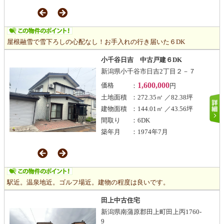
屋根融雪で雪下ろしの心配なし！お手入れの行き届いた６DK
小千谷日吉 中古戸建６DK
新潟県小千谷市日吉2丁目２－７
1,600,000
価格
：
円
土地面積
：272.35㎡ ／82.38坪
建物面積
：144.01㎡ ／43.56坪
間取り
：6DK
築年月
：1974年7月
駅近。温泉地近。ゴルフ場近。建物の程度は良いです。
田上中古住宅
新潟県南蒲原郡田上町田上丙1760‐
9