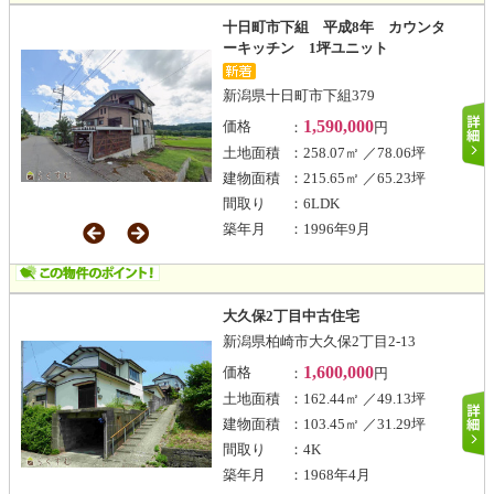
十日町市下組 平成8年 カウンタ
ーキッチン 1坪ユニット
新潟県十日町市下組379
1,590,000
価格
：
円
土地面積
：258.07㎡ ／78.06坪
建物面積
：215.65㎡ ／65.23坪
間取り
：6LDK
築年月
：1996年9月
大久保2丁目中古住宅
新潟県柏崎市大久保2丁目2-13
1,600,000
価格
：
円
土地面積
：162.44㎡ ／49.13坪
建物面積
：103.45㎡ ／31.29坪
間取り
：4K
築年月
：1968年4月