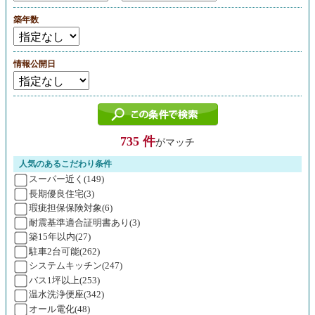
築年数
情報公開日
735 件
がマッチ
人気のあるこだわり条件
スーパー近く(149)
長期優良住宅(3)
瑕疵担保保険対象(6)
耐震基準適合証明書あり(3)
築15年以内(27)
駐車2台可能(262)
システムキッチン(247)
バス1坪以上(253)
温水洗浄便座(342)
オール電化(48)