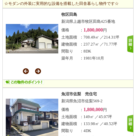
☆モダンの外装に実用的な設備を搭載した田舎暮らし物件です☆
牧区田島
新潟県上越市牧区田島425番地
1,800,000
価格
：
円
土地面積
：708.49㎡ ／214.31坪
建物面積
：237.27㎡ ／71.77坪
間取り
：8DK
築年月
：1981年10月
魚沼市佐梨 売住宅
新潟県魚沼市佐梨569-2
1,800,000
価格
：
円
土地面積
：149㎡ ／45.07坪
建物面積
：133.98㎡ ／40.52坪
間取り
：4DK