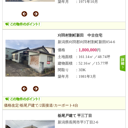
築年月
：1971年10月
刈羽村割町新田 中古住宅
新潟県刈羽郡刈羽村割町新田854-6
1,800,000
価格
：
円
土地面積
：161.14㎡ ／48.74坪
建物面積
：52.16㎡ ／15.77坪
間取り
：3DK
築年月
：1981年3月
価格改定/栃尾戸建て/2面接道/カーポート4台
栃尾戸建て 平三丁目
新潟県長岡市平3丁目2-6