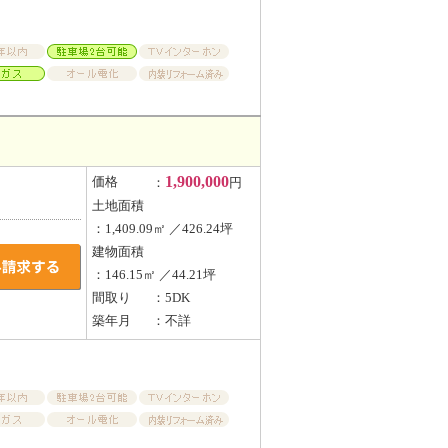
1,900,000
価格
：
円
土地面積
：1,409.09㎡ ／426.24坪
建物面積
：146.15㎡ ／44.21坪
間取り
：5DK
築年月
：不詳