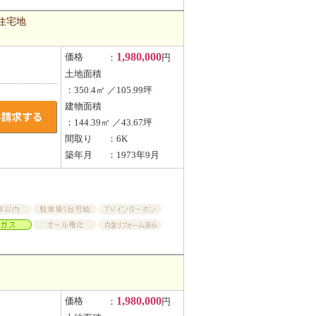
住宅地
1,980,000
価格
：
円
土地面積
：350.4㎡ ／105.99坪
建物面積
：144.39㎡ ／43.67坪
間取り
：6K
築年月
：1973年9月
1,980,000
価格
：
円