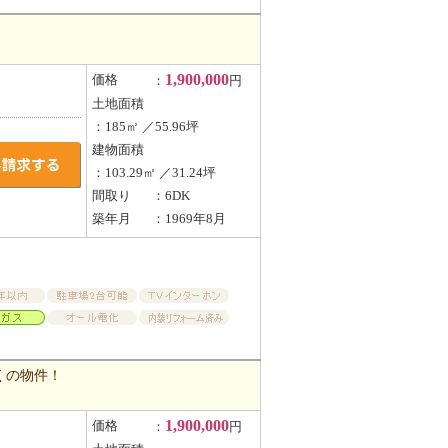
1,900,000
価格
：
円
土地面積
：185㎡ ／55.96坪
建物面積
：103.29㎡ ／31.24坪
間取り
：6DK
築年月
：1969年8月
くの物件！
1,900,000
価格
：
円