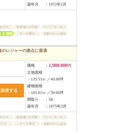
築年月
：1972年2月
海のレジャーの拠点に最適
1,980,000
価格
：
円
土地面積
：135.53㎡ ／40.99坪
建物面積
：165.61㎡ ／50.09坪
間取り
：5K
築年月
：1975年3月