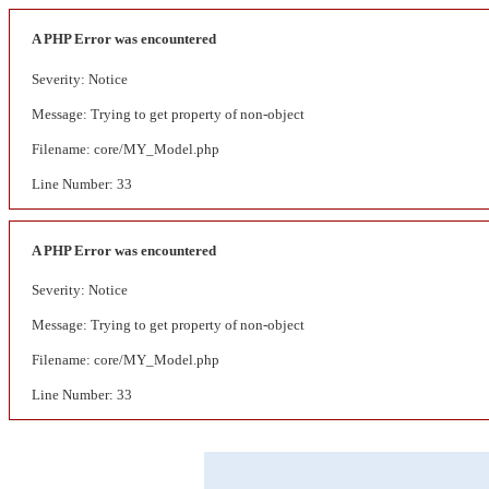
A PHP Error was encountered
Severity: Notice
Message: Trying to get property of non-object
Filename: core/MY_Model.php
Line Number: 33
A PHP Error was encountered
Severity: Notice
Message: Trying to get property of non-object
Filename: core/MY_Model.php
Line Number: 33