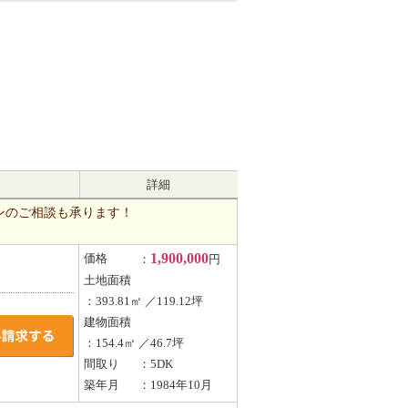
詳細
ンのご相談も承ります！
1,900,000
価格
：
円
土地面積
：393.81㎡ ／119.12坪
建物面積
：154.4㎡ ／46.7坪
間取り
：5DK
築年月
：1984年10月