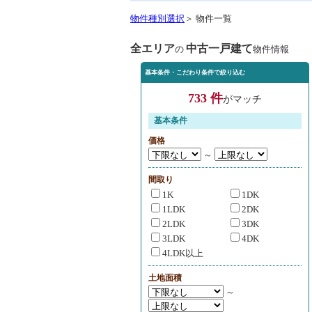
物件種別選択
＞ 物件一覧
全エリア
中古一戸建て
の
物件情報
基本条件・こだわり条件で絞り込む
733 件
がマッチ
基本条件
価格
～
間取り
1K
1DK
1LDK
2DK
2LDK
3DK
3LDK
4DK
4LDK以上
土地面積
～