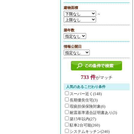
建物面積
～
築年数
情報公開日
733 件
がマッチ
人気のあるこだわり条件
スーパー近く(148)
長期優良住宅(3)
瑕疵担保保険対象(6)
耐震基準適合証明書あり(3)
築15年以内(27)
駐車2台可能(260)
システムキッチン(246)