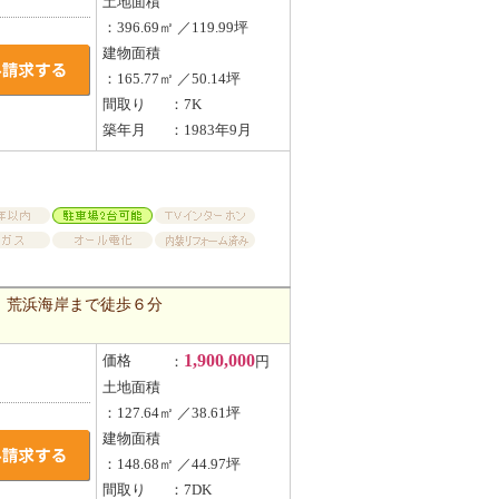
土地面積
：396.69㎡ ／119.99坪
建物面積
：165.77㎡ ／50.14坪
間取り
：7K
築年月
：1983年9月
、荒浜海岸まで徒歩６分
1,900,000
価格
：
円
土地面積
：127.64㎡ ／38.61坪
建物面積
：148.68㎡ ／44.97坪
間取り
：7DK