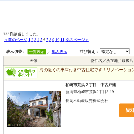
733件
該当しました。
＜前のページ
1
2
3
4
5
6
7
8
9
10
11
次のページ＞
表示切替：
一覧表示
／
地図表示
並び替え：
画像
物件名／所在地／取扱店
海の近くの車庫付き中古住宅です！リノベーショ
柏崎市荒浜２丁目 中古戸建
新潟県柏崎市荒浜2丁目3-19
長岡不動産販売株式会社