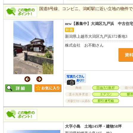
国道8号線、コンビニ、潟町駅に近い立地の物件で
new【募集中】大潟区九戸浜 中古住
新潟県上越市大潟区九戸浜372番地3
株式会社 お不動さん
大字小島 土地145坪・建物58坪