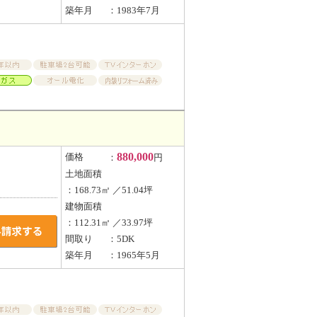
築年月
：1983年7月
880,000
価格
：
円
土地面積
：168.73㎡ ／51.04坪
建物面積
：112.31㎡ ／33.97坪
間取り
：5DK
築年月
：1965年5月