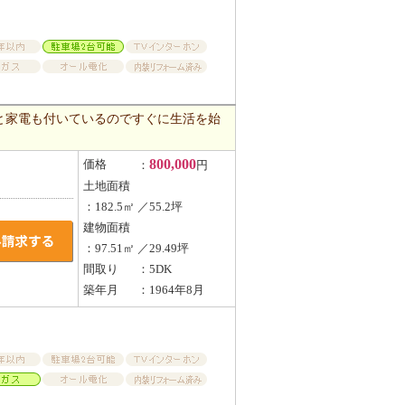
と家電も付いているのですぐに生活を始
800,000
価格
：
円
土地面積
：182.5㎡ ／55.2坪
建物面積
：97.51㎡ ／29.49坪
間取り
：5DK
築年月
：1964年8月