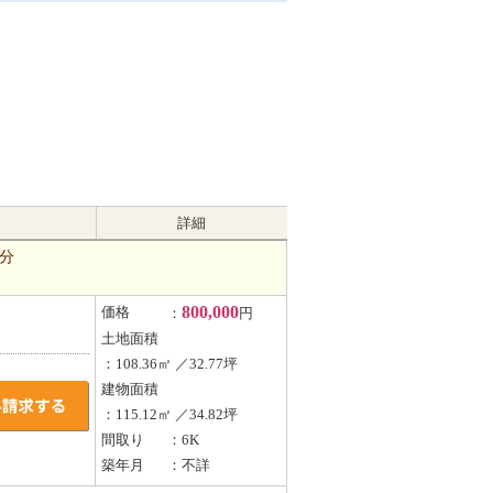
詳細
分
800,000
価格
：
円
土地面積
：108.36㎡ ／32.77坪
建物面積
：115.12㎡ ／34.82坪
間取り
：6K
築年月
：不詳