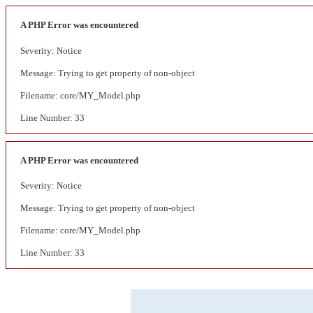
A PHP Error was encountered
Severity: Notice
Message: Trying to get property of non-object
Filename: core/MY_Model.php
Line Number: 33
A PHP Error was encountered
Severity: Notice
Message: Trying to get property of non-object
Filename: core/MY_Model.php
Line Number: 33