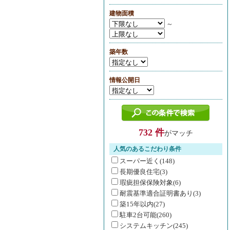
建物面積
～
築年数
情報公開日
732 件
がマッチ
人気のあるこだわり条件
スーパー近く(148)
長期優良住宅(3)
瑕疵担保保険対象(6)
耐震基準適合証明書あり(3)
築15年以内(27)
駐車2台可能(260)
システムキッチン(245)