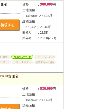
900,000
屋住宅
価格
：
円
土地面積
：139.96㎡ ／42.33坪
建物面積
：67.25㎡ ／20.34坪
間取り
：2LDK
築年月
：2003年12月
DK中古住宅
930,000
価格
：
円
土地面積
：156.94㎡ ／47.47坪
建物面積