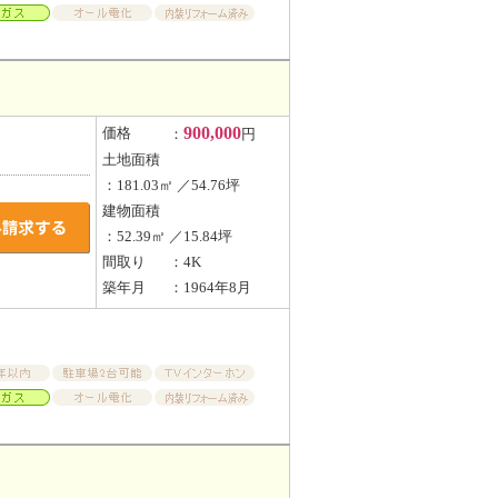
900,000
価格
：
円
土地面積
：181.03㎡ ／54.76坪
建物面積
：52.39㎡ ／15.84坪
間取り
：4K
築年月
：1964年8月