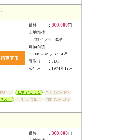
す
800,000
宅
価格
：
円
土地面積
：233㎡ ／70.48坪
建物面積
：106.28㎡ ／32.14坪
間取り
：5DK
築年月
：1974年12月
800,000
価格
：
円