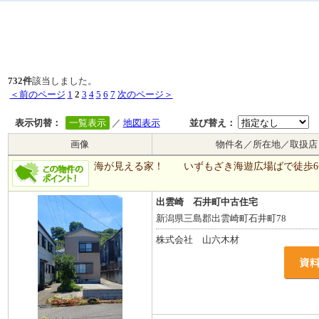
732件
該当しました。
＜前のページ
1
2
3
4
5
6
7
次のページ＞
表示切替：
一覧表示
／
地図表示
並び替え：
画像
物件名／所在地／取扱店
海が見える家！ いずもざき海遊広場ばで徒歩6
出雲崎 石井町中古住宅
新潟県三島郡出雲崎町石井町78
株式会社 山六木材