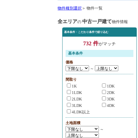
物件種別選択
＞ 物件一覧
全エリア
中古一戸建て
の
物件情報
基本条件・こだわり条件で絞り込む
732 件
がマッチ
基本条件
価格
～
間取り
1K
1DK
1LDK
2DK
2LDK
3DK
3LDK
4DK
4LDK以上
土地面積
～