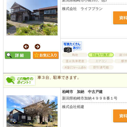
新潟県柏崎市小島165、他3
株式会社 ライフプラン
車３台、駐車できます。
柏崎市 加納 中古戸建
新潟県柏崎市加納４９９８番１号
株式会社裕建