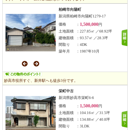
柏崎市向陽町
新潟県柏崎市向陽町1279-17
1,500,000
価格
：
円
土地面積
：227.85㎡ ／68.92坪
建物面積
：93.57㎡ ／28.3坪
間取り
：4DK
築年月
：1987年10月
妙高市役所すぐ、新井駅へも徒歩3分です。
栄町中古
新潟県妙高市栄町6-6
1,500,000
価格
：
円
土地面積
：104.16㎡ ／31.5坪
建物面積
：134.88㎡ ／40.8坪
間取り
：3LDK