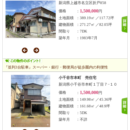
新潟県上越市名立区折戸858
1,500,000
価格
：
円
土地面積
：389.19㎡ ／117.72坪
建物面積
：271.27㎡ ／82.05坪
間取り
：7DK
築年月
：1983年7月
『並列3台駐車』スーパー・銀行・郵便局が徒歩圏内の利便性
小千谷市本町 売住宅
新潟県小千谷市本町１丁目７−１０
1,500,000
価格
：
円
土地面積
：149.98㎡ ／45.36坪
建物面積
：161.68㎡ ／48.9坪
間取り
：5DK
築年月
：不詳