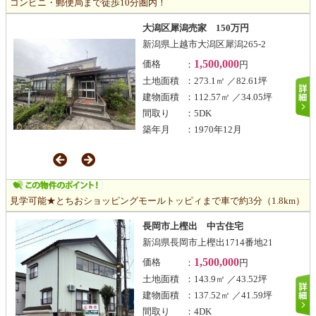
コンビニ・郵便局まで徒歩10分圏内！
大潟区犀潟売家 150万円
新潟県上越市大潟区犀潟265-2
1,500,000
価格
：
円
土地面積
：273.1㎡ ／82.61坪
建物面積
：112.57㎡ ／34.05坪
間取り
：5DK
築年月
：1970年12月
見学可能★とちおショッピングモールトッピィまで車で約3分（1.8km）
長岡市上樫出 中古住宅
新潟県長岡市上樫出1714番地21
1,500,000
価格
：
円
土地面積
：143.9㎡ ／43.52坪
建物面積
：137.52㎡ ／41.59坪
間取り
：4DK