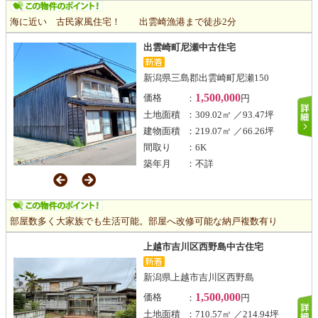
海に近い 古民家風住宅！ 出雲崎漁港まで徒歩2分
出雲崎町尼瀬中古住宅
新潟県三島郡出雲崎町尼瀬150
1,500,000
価格
：
円
土地面積
：309.02㎡ ／93.47坪
建物面積
：219.07㎡ ／66.26坪
間取り
：6K
築年月
：不詳
部屋数多く大家族でも生活可能。部屋へ改修可能な納戸複数有り
上越市吉川区西野島中古住宅
新潟県上越市吉川区西野島
1,500,000
価格
：
円
土地面積
：710.57㎡ ／214.94坪