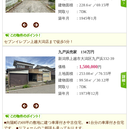
建物面積
：228.6㎡ ／69.15坪
間取り
：7DK
築年月
：1945年1月
セブンイレブン上越大潟店まで徒歩5分！
九戸浜売家 150万円
新潟県上越市大潟区九戸浜332-39
1,500,000
価格
：
円
土地面積
：253.08㎡ ／76.55坪
建物面積
：99.58㎡ ／30.12坪
間取り
：7DK
築年月
：1973年12月
■向陽町の69坪の敷地に建つ車庫付き中古住宅。 ■1台分の車庫付き住宅
です。 ■リフォームのご相談も承っております。