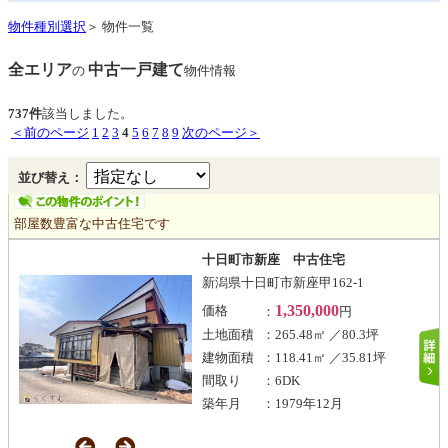
物件種別選択
＞ 物件一覧
全エリア
中古一戸建て
の
物件情報
737件
該当しました。
＜前のページ
1
2
3
4
5
6
7
8
9
次のページ＞
並び替え：
部屋数豊富な中古住宅です
十日町市新座 中古住宅
新潟県十日町市新座甲162-1
1,350,000
価格
：
円
土地面積
：265.48㎡ ／80.3坪
建物面積
：118.41㎡ ／35.81坪
間取り
：6DK
築年月
：1979年12月