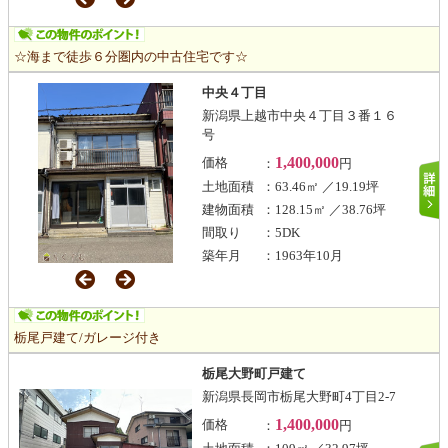
☆海まで徒歩６分圏内の中古住宅です☆
中央４丁目
新潟県上越市中央４丁目３番１６
号
1,400,000
価格
：
円
土地面積
：63.46㎡ ／19.19坪
建物面積
：128.15㎡ ／38.76坪
間取り
：5DK
築年月
：1963年10月
栃尾戸建て/ガレージ付き
栃尾大野町戸建て
新潟県長岡市栃尾大野町4丁目2-7
1,400,000
価格
：
円