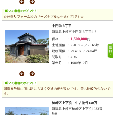
☆外壁リフォーム済のリーズナブルな中古住宅です☆
中門前３丁目
新潟県上越市中門前３丁目1-5
1,500,000
価格
：
円
土地面積
：250.09㎡ ／75.65坪
建物面積
：79.48㎡ ／24.04坪
間取り
：4DK
築年月
：1980年12月
国道８号線に面し駅にも近く交通の便が良いです。雪も比較的少ないで
す。
柿崎区上下浜 中古物件150万
新潟県上越市柿崎区上下浜1053番
地9