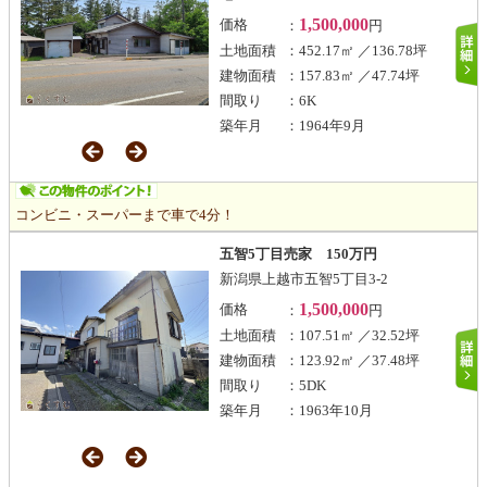
1,500,000
価格
：
円
土地面積
：452.17㎡ ／136.78坪
建物面積
：157.83㎡ ／47.74坪
間取り
：6K
築年月
：1964年9月
コンビニ・スーパーまで車で4分！
五智5丁目売家 150万円
新潟県上越市五智5丁目3-2
1,500,000
価格
：
円
土地面積
：107.51㎡ ／32.52坪
建物面積
：123.92㎡ ／37.48坪
間取り
：5DK
築年月
：1963年10月