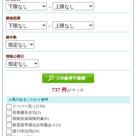
～
建物面積
～
築年数
情報公開日
737 件
がマッチ
人気のあるこだわり条件
スーパー近く(150)
長期優良住宅(3)
瑕疵担保保険対象(6)
耐震基準適合証明書あり(3)
築15年以内(26)