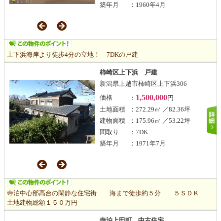
築年月
：1960年4月
上下浜海岸より徒歩4分の立地！ 7DKの戸建
柿崎区上下浜 戸建
新潟県上越市柿崎区上下浜306
1,500,000
価格
：
円
土地面積
：272.29㎡ ／82.36坪
建物面積
：175.96㎡ ／53.22坪
間取り
：7DK
築年月
：1971年7月
寺泊中心部高台の閑静な住宅街 海まで徒歩約５分 ５ＳＤＫ
土地建物総額１５０万円
寺泊上田町 中古住宅