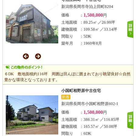
新潟県長岡市寺泊上田町8204
1,500,000
価格
：
円
土地面積
：89.25㎡ ／26.99坪
建物面積
：109.58㎡ ／33.14坪
間取り
：5DK
築年月
：1960年8月
６DK 敷地面積約116坪 周囲は田んぼに囲まれており眺望良好☆自然
豊かな環境となっております。
小国町相野原中古住宅
新潟県長岡市小国町相野原602-1
1,500,000
価格
：
円
土地面積
：386.31㎡ ／116.85坪
建物面積
：165.57㎡ ／50.08坪
間取り
：6DK