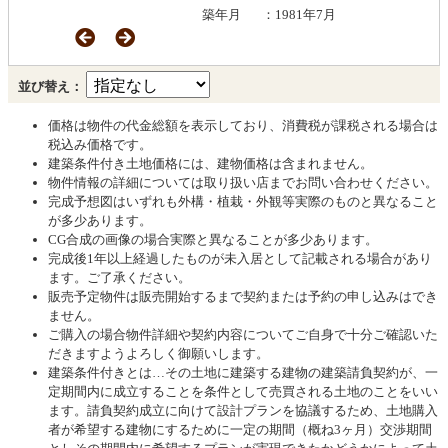
築年月
：1981年7月
並び替え：
価格は物件の代金総額を表示しており、消費税が課税される場合は
税込み価格です。
建築条件付き土地価格には、建物価格は含まれません。
物件情報の詳細については取り扱い店までお問い合わせください。
完成予想図はいずれも外構・植栽・外観等実際のものと異なること
が多少あります。
CG合成の画像の場合実際と異なることが多少あります。
完成後1年以上経過したものが未入居として記載される場合があり
ます。ご了承ください。
販売予定物件は販売開始するまで契約または予約の申し込みはでき
ません。
ご購入の場合物件詳細や契約内容についてご自身で十分ご確認いた
だきますようよろしく御願いします。
建築条件付きとは…その土地に建築する建物の建築請負契約が、一
定期間内に成立することを条件として売買される土地のことをいい
ます。請負契約成立に向けて設計プランを協議するため、土地購入
者が希望する建物にするために一定の期間（概ね3ヶ月）交渉期間