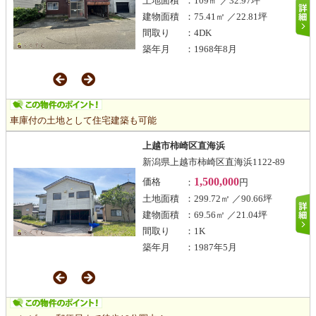
土地面積
：109㎡ ／32.97坪
建物面積
：75.41㎡ ／22.81坪
間取り
：4DK
築年月
：1968年8月
車庫付の土地として住宅建築も可能
上越市柿崎区直海浜
新潟県上越市柿崎区直海浜1122-89
1,500,000
価格
：
円
土地面積
：299.72㎡ ／90.66坪
建物面積
：69.56㎡ ／21.04坪
間取り
：1K
築年月
：1987年5月