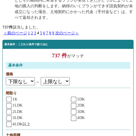
としその期間内に希望するプランが実現できたかどうかによって土
地の購入の判断をします。納得のいくプランができず請負契約が未
成立になった場合、土地契約にかかった代金（手付金など）は、す
べて返却されます。
737件
該当しました。
＜前のページ
1
2
3
4
5
6
7
8
9
次のページ＞
基本条件・こだわり条件で絞り込む
737 件
がマッチ
基本条件
価格
～
間取り
1K
1DK
1LDK
2DK
2LDK
3DK
3LDK
4DK
4LDK以上
土地面積