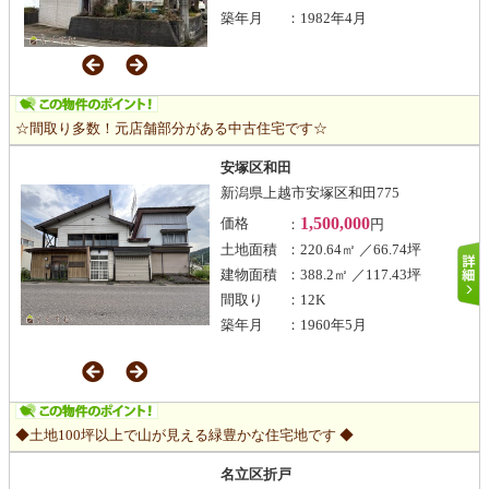
築年月
：1982年4月
☆間取り多数！元店舗部分がある中古住宅です☆
安塚区和田
新潟県上越市安塚区和田775
1,500,000
価格
：
円
土地面積
：220.64㎡ ／66.74坪
建物面積
：388.2㎡ ／117.43坪
間取り
：12K
築年月
：1960年5月
◆土地100坪以上で山が見える緑豊かな住宅地です ◆
名立区折戸