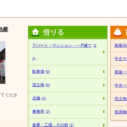
動産
アパート・マンション・一戸建て
新築分
(2
1)
中古マ
駐車場
(0)
新築一
貸土地
(0)
中古一
してくださ
店舗
(1)
売土地
事務所
(2)
投資物
倉庫・工場・その他
(1)