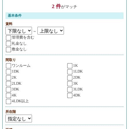
2 件
がマッチ
基本条件
賃料
～
管理費を含む
礼金なし
敷金なし
間取り
ワンルーム
1K
1DK
1LDK
2K
2DK
2LDK
3K
3DK
3LDK
4K
4DK
4LDK以上
所在階