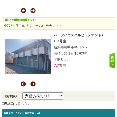
令和7.4月フルリフォームのテナント！
ハーフハウスハルヒ（テナント）
102号室
新潟県柏崎市半田2-5-5
面積：
35.3㎡
(10.67坪)
間取り：
-
7.7
万円
並び替え：
2件
該当しました。
基本条件・こだわり条件で絞り込む