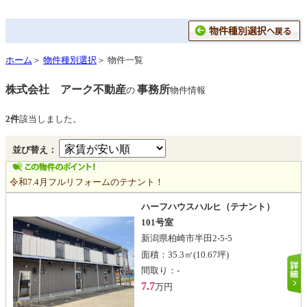
ホーム
＞
物件種別選択
＞ 物件一覧
株式会社 アーク不動産
事務所
の
物件情報
2件
該当しました。
並び替え：
令和7.4月フルリフォームのテナント！
ハーフハウスハルヒ（テナント）
101号室
新潟県柏崎市半田2-5-5
面積：
35.3㎡
(10.67坪)
間取り：
-
7.7
万円