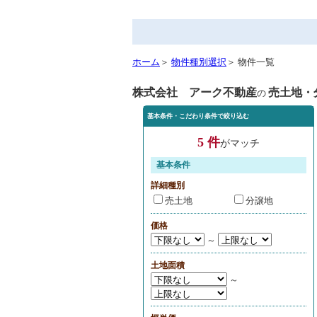
ホーム
＞
物件種別選択
＞ 物件一覧
株式会社 アーク不動産
売土地・
の
基本条件・こだわり条件で絞り込む
5 件
がマッチ
基本条件
詳細種別
売土地
分譲地
価格
～
土地面積
～