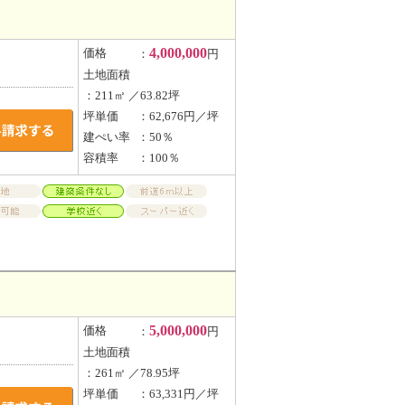
4,000,000
価格
：
円
土地面積
：211㎡ ／63.82坪
坪単価
：62,676円／坪
建ぺい率
：50％
容積率
：100％
5,000,000
価格
：
円
土地面積
：261㎡ ／78.95坪
坪単価
：63,331円／坪