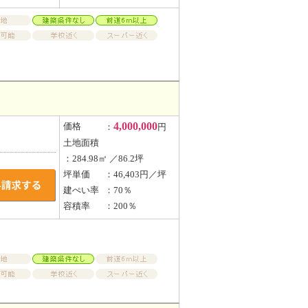
4,000,000
価格
：
円
土地面積
：284.98㎡ ／86.2坪
坪単価
：46,403円／坪
建ぺい率
：70％
容積率
：200％