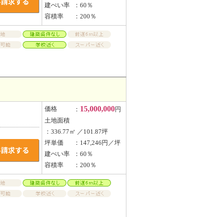
建ぺい率
：60％
容積率
：200％
15,000,000
価格
：
円
土地面積
：336.77㎡ ／101.87坪
坪単価
：147,246円／坪
建ぺい率
：60％
容積率
：200％