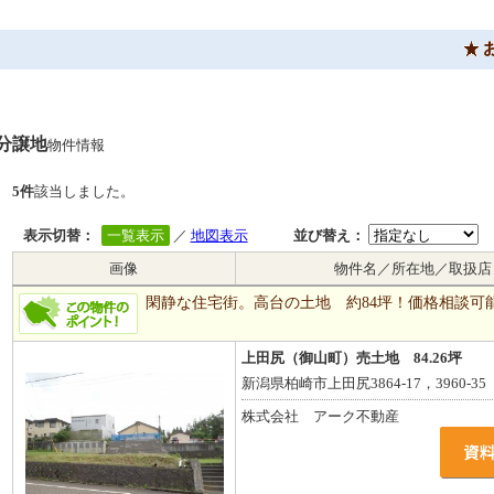
分譲地
物件情報
5件
該当しました。
表示切替：
一覧表示
／
地図表示
並び替え：
画像
物件名／所在地／取扱店
閑静な住宅街。高台の土地 約84坪！価格相談可
上田尻（御山町）売土地 84.26坪
新潟県柏崎市上田尻3864-17，3960-35
株式会社 アーク不動産