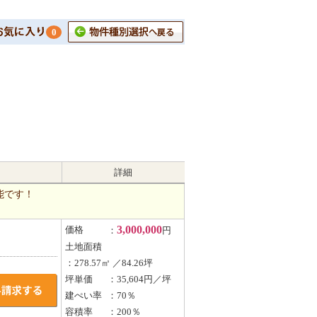
0
詳細
能です！
3,000,000
価格
：
円
土地面積
：278.57㎡ ／84.26坪
坪単価
：35,604円／坪
建ぺい率
：70％
容積率
：200％