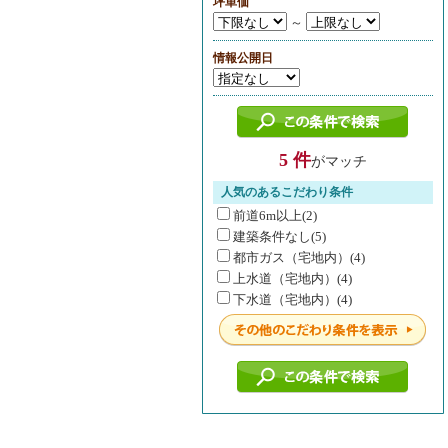
坪単価
～
情報公開日
5 件
がマッチ
人気のあるこだわり条件
前道6m以上(2)
建築条件なし(5)
都市ガス（宅地内）(4)
上水道（宅地内）(4)
下水道（宅地内）(4)