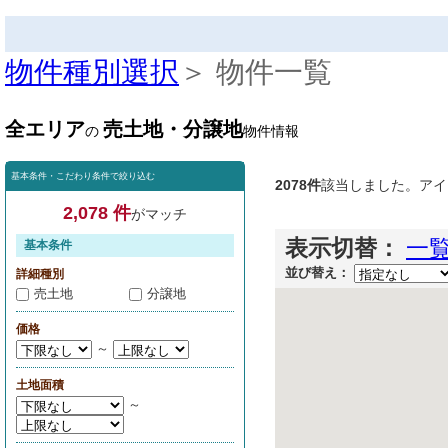
物件種別選択
＞ 物件一覧
全エリア
売土地・分譲地
の
物件情報
基本条件・こだわり条件で絞り込む
2078件
該当しました。アイ
2,078 件
がマッチ
表示切替：
一
基本条件
並び替え：
詳細種別
売土地
分譲地
価格
～
土地面積
～