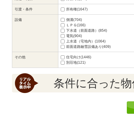
引渡・条件
所有権(1647)
設備
側溝(704)
ＬＰＧ(166)
下水道（前面道路）(854)
電気(904)
上水道（宅地内）(1064)
前面道路融雪設備あり(409)
その他
住宅向け(1446)
別荘地(121)
条件に合った物