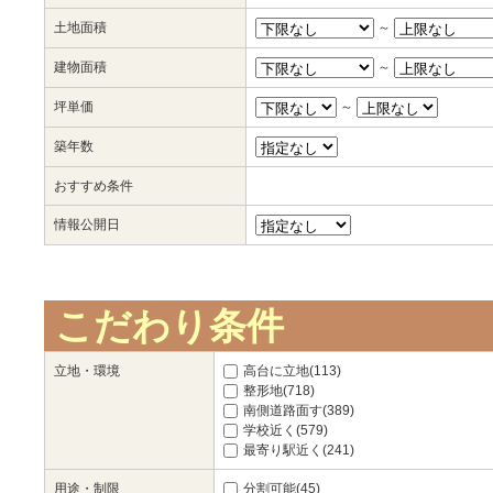
土地面積
～
建物面積
～
坪単価
～
築年数
おすすめ条件
情報公開日
こだわり条件
立地・環境
高台に立地(113)
整形地(718)
南側道路面す(389)
学校近く(579)
最寄り駅近く(241)
用途・制限
分割可能(45)