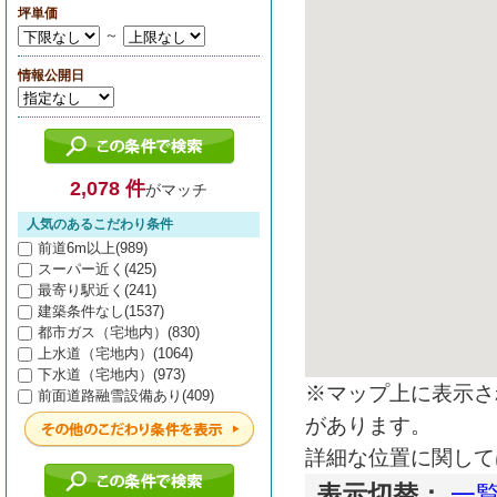
坪単価
～
情報公開日
2,078 件
がマッチ
人気のあるこだわり条件
前道6m以上(989)
スーパー近く(425)
最寄り駅近く(241)
建築条件なし(1537)
都市ガス（宅地内）(830)
上水道（宅地内）(1064)
下水道（宅地内）(973)
※マップ上に表示さ
前面道路融雪設備あり(409)
があります。
詳細な位置に関して
表示切替：
一