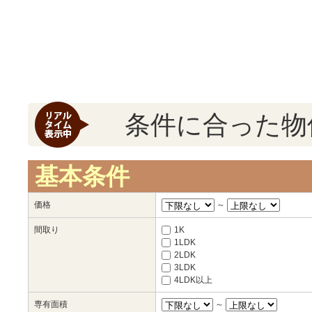
条件に合った物
基本条件
価格
～
間取り
1K
1LDK
2LDK
3LDK
4LDK以上
専有面積
～