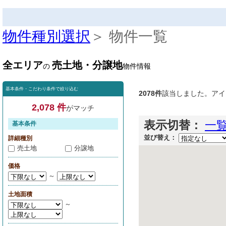
物件種別選択
＞ 物件一覧
全エリア
売土地・分譲地
の
物件情報
基本条件・こだわり条件で絞り込む
2078件
該当しました。アイ
2,078 件
がマッチ
表示切替：
一
基本条件
並び替え：
詳細種別
売土地
分譲地
価格
～
土地面積
～