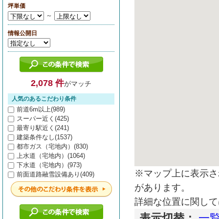
坪単価
～
情報公開日
2,078 件
がマッチ
人気のあるこだわり条件
前道6m以上(989)
スーパー近く(425)
最寄り駅近く(241)
建築条件なし(1537)
都市ガス（宅地内）(830)
上水道（宅地内）(1064)
下水道（宅地内）(973)
※マップ上に表示さ
前面道路融雪設備あり(409)
があります。
詳細な位置に関して
表示切替：
一