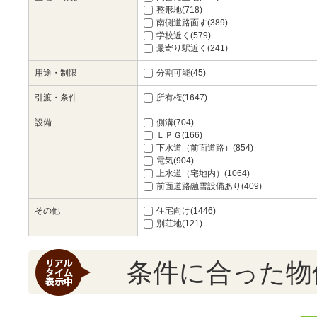
整形地(718)
南側道路面す(389)
学校近く(579)
最寄り駅近く(241)
用途・制限
分割可能(45)
引渡・条件
所有権(1647)
設備
側溝(704)
ＬＰＧ(166)
下水道（前面道路）(854)
電気(904)
上水道（宅地内）(1064)
前面道路融雪設備あり(409)
その他
住宅向け(1446)
別荘地(121)
条件に合った物