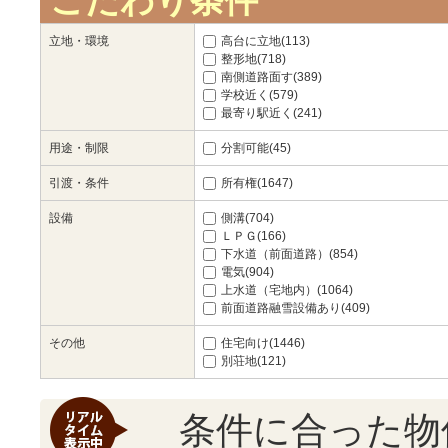
こだわり条件
立地・環境
高台に立地(113)
整形地(718)
南側道路面す(389)
学校近く(579)
最寄り駅近く(241)
用途・制限
分割可能(45)
引渡・条件
所有権(1647)
設備
側溝(704)
ＬＰＧ(166)
下水道（前面道路）(854)
電気(904)
上水道（宅地内）(1064)
前面道路融雪設備あり(409)
その他
住宅向け(1446)
別荘地(121)
条件に合った物