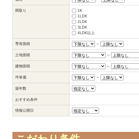
間取り
1K
1LDK
2LDK
3LDK
4LDK以上
専有面積
～
土地面積
～
建物面積
～
坪単価
～
築年数
おすすめ条件
情報公開日