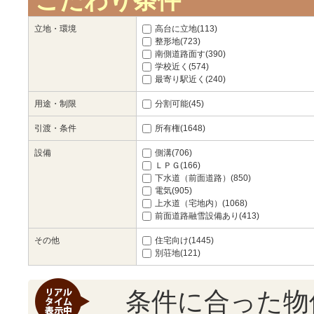
こだわり条件
立地・環境
高台に立地(113)
整形地(723)
南側道路面す(390)
学校近く(574)
最寄り駅近く(240)
用途・制限
分割可能(45)
引渡・条件
所有権(1648)
設備
側溝(706)
ＬＰＧ(166)
下水道（前面道路）(850)
電気(905)
上水道（宅地内）(1068)
前面道路融雪設備あり(413)
その他
住宅向け(1445)
別荘地(121)
条件に合った物