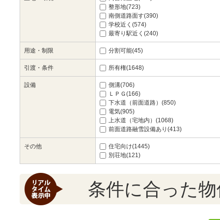
整形地(723)
南側道路面す(390)
学校近く(574)
最寄り駅近く(240)
用途・制限
分割可能(45)
引渡・条件
所有権(1648)
設備
側溝(706)
ＬＰＧ(166)
下水道（前面道路）(850)
電気(905)
上水道（宅地内）(1068)
前面道路融雪設備あり(413)
その他
住宅向け(1445)
別荘地(121)
条件に合った物