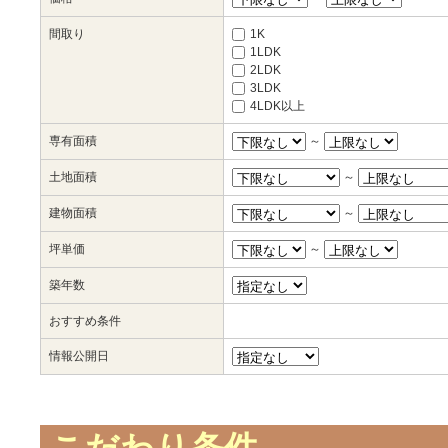
間取り
1K
1LDK
2LDK
3LDK
4LDK以上
専有面積
～
土地面積
～
建物面積
～
坪単価
～
築年数
おすすめ条件
情報公開日