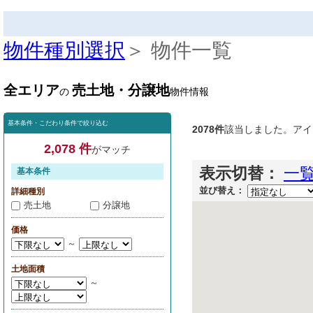
物件種別選択
＞ 物件一覧
全エリア
売土地・分譲地
の
物件情報
基本条件・こだわり条件で絞り込む
2078件
該当しました。アイ
2,078 件
がマッチ
表示切替：
一
基本条件
並び替え：
詳細種別
売土地
分譲地
価格
～
土地面積
～