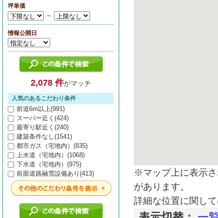
坪単価
～
情報公開日
2,078 件
がマッチ
人気のあるこだわり条件
前道6m以上(991)
スーパー近く(424)
最寄り駅近く(240)
建築条件なし(1541)
都市ガス（宅地内）(835)
上水道（宅地内）(1068)
下水道（宅地内）(975)
※マップ上に表示さ
前面道路融雪設備あり(413)
があります。
詳細な位置に関して
表示切替：
一