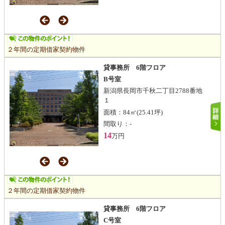
２年間の定期借家契約物件
貸事務所 6階フロア
B号室
新潟県長岡市千秋二丁目2788番地
１
面積：
84㎡
(25.41坪)
間取り：
-
14
万円
２年間の定期借家契約物件
貸事務所 6階フロア
C号室