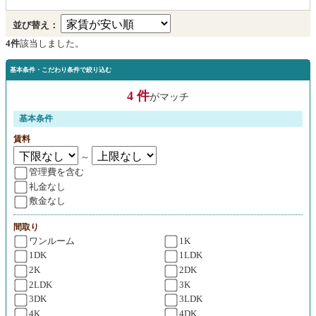
並び替え：
4件
該当しました。
基本条件・こだわり条件で絞り込む
4 件
がマッチ
基本条件
賃料
～
管理費を含む
礼金なし
敷金なし
間取り
ワンルーム
1K
1DK
1LDK
2K
2DK
2LDK
3K
3DK
3LDK
4K
4DK