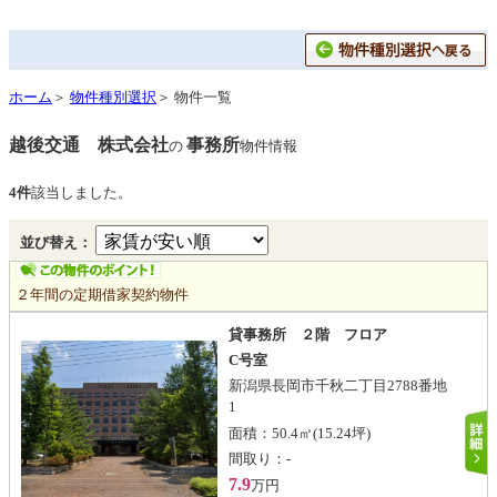
ホーム
＞
物件種別選択
＞ 物件一覧
越後交通 株式会社
事務所
の
物件情報
4件
該当しました。
並び替え：
２年間の定期借家契約物件
貸事務所 ２階 フロア
C号室
新潟県長岡市千秋二丁目2788番地
1
面積：
50.4㎡
(15.24坪)
間取り：
-
7.9
万円