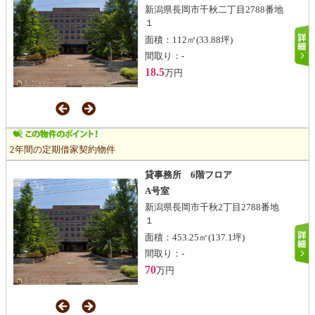
新潟県長岡市千秋二丁目2788番地
１
面積：
112㎡
(33.88坪)
間取り：
-
18.5
万円
2年間の定期借家契約物件
貸事務所 6階フロア
A号室
新潟県長岡市千秋2丁目2788番地
１
面積：
453.25㎡
(137.1坪)
間取り：
-
70
万円