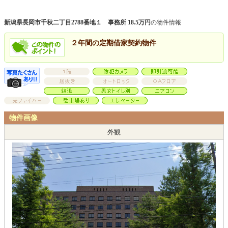
新潟県長岡市千秋二丁目2788番地１ 事務所 18.5万円
の物件情報
２年間の定期借家契約物件
物件画像
外観