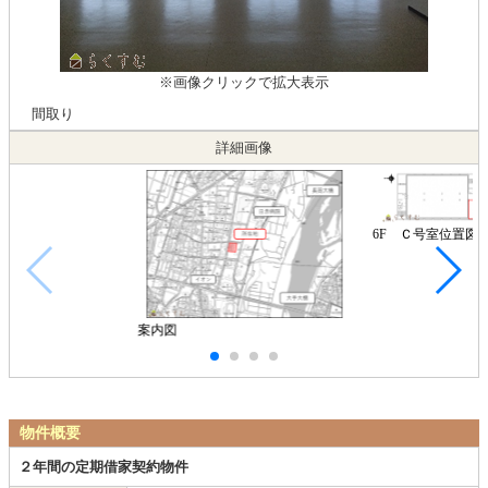
※画像クリックで拡大表示
間取り
詳細画像
6F Ｃ号室位置図
案内図
物件概要
２年間の定期借家契約物件