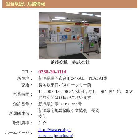
担当取扱い店舗情報
越後交通 株式会社
0258-30-0114
TEL：
所在地：
新潟県長岡市台町2-4-56E・PLAZA1階
交通：
長岡駅東口バスロータリー前
10：00～18：00／定休日：なし ※年末年始、ＧＷ
営業時間：
お盆期間は休日がございます。
免許番号：
新潟県知事（16）566号
新潟県宅地建物取引業協会 長岡
所属団体名：
支部
取引態様：
仲介
http://www.echigo-
ホームページ：
kotsu.co.jp/fudosan/