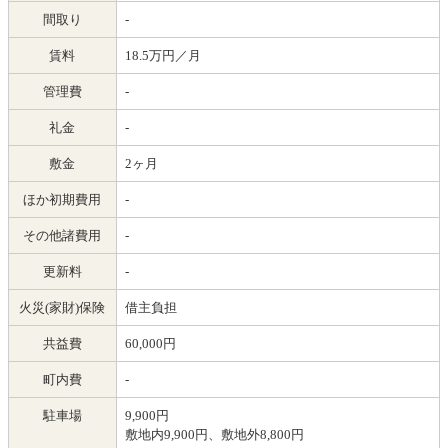
間取り
-
賃料
18.5万円／月
管理費
-
礼金
-
敷金
2ヶ月
ほか初期費用
-
その他諸費用
-
更新料
-
火災(家財)保険
借主負担
共益費
60,000円
町内費
-
駐車場
9,900円
敷地内9,900円、敷地外8,800円