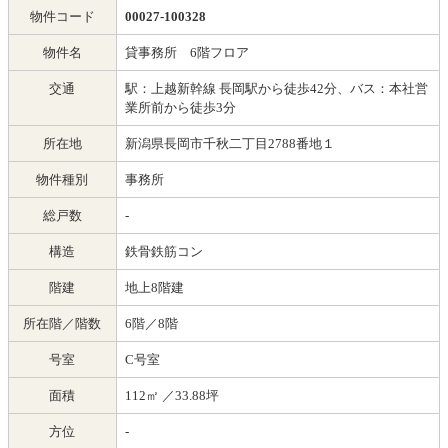
物件コード
00027-100328
物件名
貸事務所 6階フロア
交通
駅：上越新幹線 長岡駅から徒歩42分、バス：本社営
業所前から徒歩3分
所在地
新潟県長岡市千秋二丁目2788番地１
物件種別
事務所
総戸数
-
構造
鉄骨鉄筋コン
階建
地上8階建
所在階／階数
6階／8階
号室
C号室
面積
112㎡
／33.88坪
方位
-