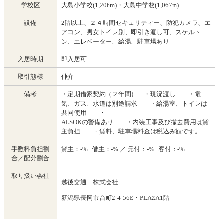
学校区
大島小学校(1,206m)・大島中学校(1,067m)
設備
2階以上、２４時間セキュリティー、防犯カメラ、エ
アコン、男女トイレ別、即引き渡し可、スケルト
ン、エレベーター、給湯、駐車場あり
入居時期
即入居可
取引態様
仲介
備考
・定期借家契約（２年間） ・現況渡し ・電
気、ガス、水道は別途請求 ・給湯室、トイレは
共同使用 ・
ALSOKの警備あり ・内装工事及び撤去費用は貸
主負担 ・賃料、駐車場料金は税込み額です。
手数料負担割
貸主：-% 借主：-% ／ 元付：-% 客付：-%
合／配分割合
取り扱い会社
越後交通 株式会社
新潟県長岡市台町2-4-56E・PLAZA1階