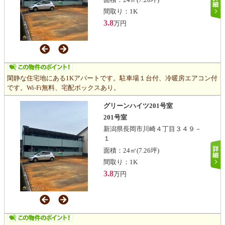
間取り：
1K
3.8
万円
閑静な住宅地にある1Kアパートです。駐車場１台付、冷暖房エアコン付
です。Wi-Fi無料、宅配ボックスあり。
グリーンハイツ201号室
201号室
新潟県長岡市川崎４丁目３４９－
１
面積：
24㎡
(7.26坪)
間取り：
1K
3.8
万円