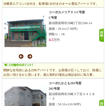
冷暖房エアコン1台付き、駐車場1台付きのオール電化アパートです。
コーポカメリアⅡ 2-C号室
C号室
新潟県長岡市川崎2丁目2586-14
面積：
26.4㎡
(7.98坪)
間取り：
1K
4.5
万円
閑静な住宅街にある2DKアパートです。お部屋が広々しており、快適に
お住い頂けるかと思います。個人契約の場合は保証会社に加入要。
コーポたかとも202号室
202号室
新潟県長岡市川崎３丁目２４１８
－３
面積：
56.16㎡
(16.98坪)