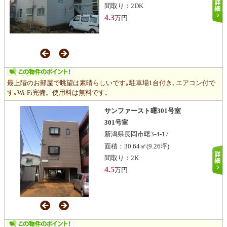
間取り：
2DK
4.3
万円
最上階のお部屋で眺望は素晴らしいです｡駐車場1台付き､エアコン付で
す｡Wi-Fi完備。使用料は無料です。
サンファースト曙301号室
301号室
新潟県長岡市曙3-4-17
面積：
30.64㎡
(9.26坪)
間取り：
2K
4.5
万円