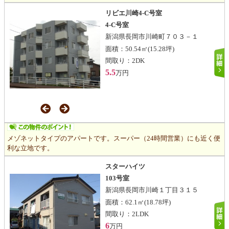
リビエ川崎4-C号室
4-C号室
新潟県長岡市川崎町７０３－１
面積：
50.54㎡
(15.28坪)
間取り：
2DK
5.5
万円
メゾネットタイプのアパートです。スーパー（24時間営業）にも近く便
利な立地です。
スターハイツ
103号室
新潟県長岡市川崎１丁目３１５
面積：
62.1㎡
(18.78坪)
間取り：
2LDK
6
万円