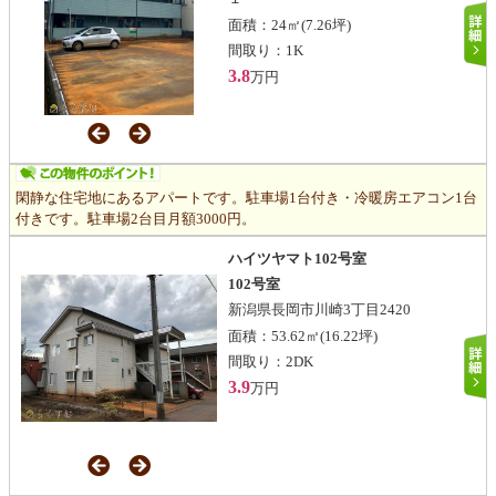
面積：
24㎡
(7.26坪)
間取り：
1K
3.8
万円
閑静な住宅地にあるアパートです。駐車場1台付き・冷暖房エアコン1台
付きです。駐車場2台目月額3000円。
ハイツヤマト102号室
102号室
新潟県長岡市川崎3丁目2420
面積：
53.62㎡
(16.22坪)
間取り：
2DK
3.9
万円