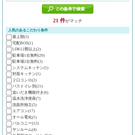
21 件
がマッチ
人気のあるこだわり条件
最上階(3)
宅配BOX(1)
LDK12畳以上(2)
駐車場1台無料(20)
駐車場2台無料(3)
システムキッチン(1)
対面キッチン(1)
２口コンロ(2)
バストイレ別(21)
追いだき機能付き(6)
温水洗浄便座(7)
洗面所独立(5)
エアコン(17)
オール電化(1)
バルコニー(12)
サンルーム(4)