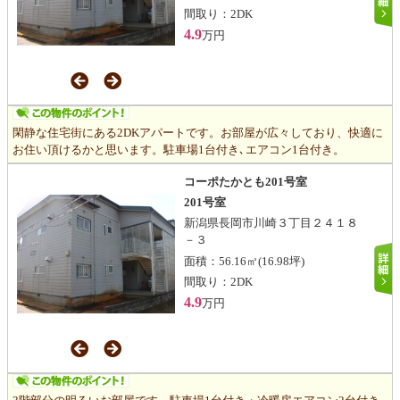
間取り：
2DK
4.9
万円
閑静な住宅街にある2DKアパートです。お部屋が広々しており、快適に
お住い頂けるかと思います。駐車場1台付き､エアコン1台付き。
コーポたかとも201号室
201号室
新潟県長岡市川崎３丁目２４１８
－３
面積：
56.16㎡
(16.98坪)
間取り：
2DK
4.9
万円