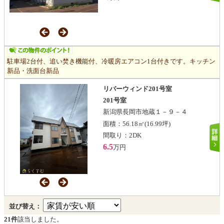
駐車場2台付、追い焚き機能付、冷暖房エアコン1台付きです。キッチン
新品・洗面台新品
リバーウィンド201号室
201号室
新潟県長岡市地蔵１－９－４
面積：
56.18㎡
(16.99坪)
間取り：
2DK
6.5
万円
並び替え：
21件
該当しました。