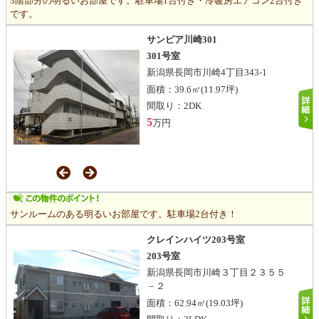
3階部分の明るいお部屋です。駐車場1台付き・冷暖房エアコン2台付き
です。
サンピア川崎301
301号室
新潟県長岡市川崎4丁目343-1
面積：
39.6㎡
(11.97坪)
間取り：
2DK
5
万円
サンルームのある明るいお部屋です。駐車場2台付き！
クレインハイツ203号室
203号室
新潟県長岡市川崎３丁目２３５５
－２
面積：
62.94㎡
(19.03坪)