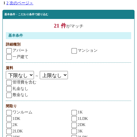
1
2
次のページ＞
基本条件・こだわり条件で絞り込む
21 件
がマッチ
基本条件
詳細種別
アパート
マンション
一戸建て
賃料
～
管理費を含む
礼金なし
敷金なし
間取り
ワンルーム
1K
1DK
1LDK
2K
2DK
2LDK
3K