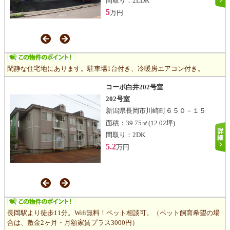
間取り：
2LDK
5
万円
閑静な住宅地にあります。駐車場1台付き、冷暖房エアコン付き。
コーポ白井202号室
202号室
新潟県長岡市川崎町６５０－１５
面積：
39.75㎡
(12.02坪)
間取り：
2DK
5.2
万円
長岡駅より徒歩11分。Wifi無料！ペット相談可。（ペット飼育希望の場
合は、敷金2ヶ月・月額家賃プラス3000円）