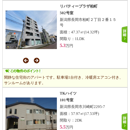
リバティープラザ柏町
502号室
新潟県長岡市柏町２丁目２番１５
号
面積：
47.37㎡
(14.32坪)
間取り：
1LDK
5.3
万円
閑静な住宅街のアパートです。駐車場1台付き、冷暖房エアコン付き、
サンルームがあります。
TKハイツ
101号室
新潟県長岡市川崎町2295-7
面積：
57.97㎡
(17.53坪)
間取り：
2DK
5.5
万円