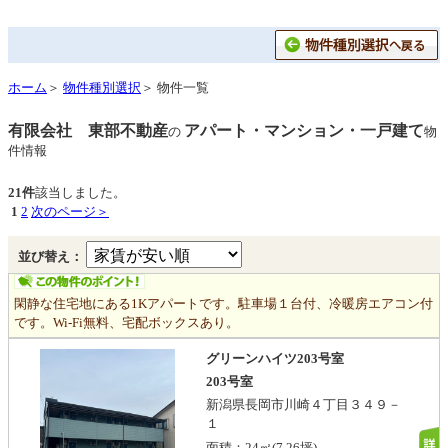
ホーム
＞
物件種別選択
＞ 物件一覧
有限会社 東部不動産
アパート・マンション・一戸建て
の
物
件情報
21件
該当しました。
1
2
次のページ＞
並び替え：
閑静な住宅地にある1Kアパートです。駐車場１台付、冷暖房エアコン付
です。Wi-Fi無料、宅配ボックスあり。
グリーンハイツ203号室
203号室
新潟県長岡市川崎４丁目３４９－
１
面積：
24㎡
(7.26坪)