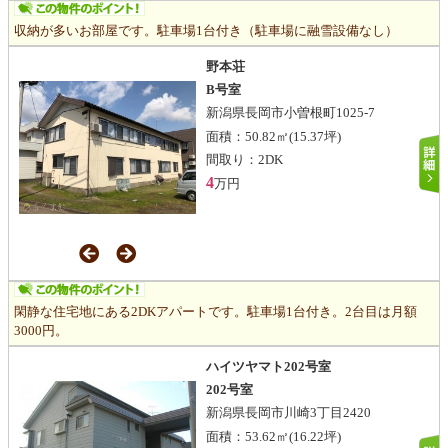
収納が多いお部屋です。駐車場1台付き（駐車場に融雪設備なし）
野本荘
B号室
新潟県長岡市小曽根町1025-7
面積：
50.82㎡
(15.37坪)
間取り：
2DK
4
万円
閑静な住宅地にある2DKアパートです。駐車場1台付き。2台目は月額
3000円。
ハイツヤマト202号室
202号室
新潟県長岡市川崎3丁目2420
面積：
53.62㎡
(16.22坪)