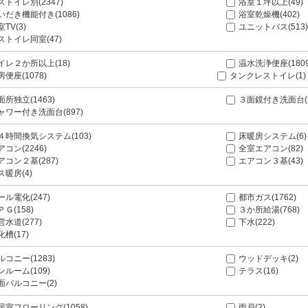
ストイレ別(2347)
浴室１坪以上(49)
いだき機能付き(1086)
浴室乾燥機(402)
TV(3)
ユニットバス(513
ストイレ同室(47)
イレ２か所以上(18)
温水洗浄便座(1809
房便座(1078)
タンクレストイレ(1)
面所独立(1463)
３面鏡付き洗面台(
ャワー付き洗面台(897)
４時間換気システム(103)
床暖房システム(6)
アコン(2246)
全室エアコン(82)
アコン２基(287)
エアコン３基(43)
ス暖房(4)
ール電化(247)
都市ガス(1762)
ＰＧ(158)
３か所給湯(768)
営水道(277)
下水(222)
化槽(17)
ルコニー(1283)
ウッドデッキ(2)
ンルーム(109)
テラス(16)
面バルコニー(2)
居室フローリング(1058)
雨戸(2)