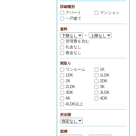
詳細種別
アパート
マンション
一戸建て
賃料
～
管理費を含む
礼金なし
敷金なし
間取り
ワンルーム
1K
1DK
1LDK
2K
2DK
2LDK
3K
3DK
3LDK
4K
4DK
4LDK以上
所在階
面積