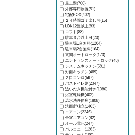
最上階(700)
外部専用物置(51)
宅配BOX(402)
２４時間ゴミ出し可(15)
LDK12畳以上(83)
ロフト(88)
駐車３台以上可(20)
駐車場1台無料(1284)
駐車場2台無料(164)
玄関オートロック(173)
エントランスオートロック(48)
システムキッチン(581)
対面キッチン(489)
２口コンロ(597)
バストイレ別(2347)
追いだき機能付き(1086)
浴室乾燥機(402)
温水洗浄便座(1809)
洗面所独立(1463)
エアコン(2246)
全室エアコン(82)
オール電化(247)
バルコニー(1283)
サンルーム(109)