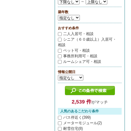
～
築年数
おすすめ条件
二人入居可・相談
シニア（６０歳以上）入居可・
相談
ペット可・相談
事務所利用可・相談
ルームシェア可・相談
情報公開日
2,539 件
がマッチ
人気のあるこだわり条件
バス停近く(399)
メーターモジュール(2)
耐雪住宅(8)