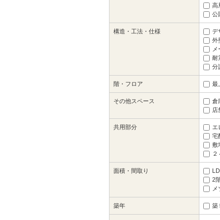
高
公
構造・工法・仕様
デ
外
メ
耐
分
階・フロア
最
その他スペース
倉庫
店
共用部分
エ
宅配
敷
２
面積・間取り
LD
2
メ
築年
築