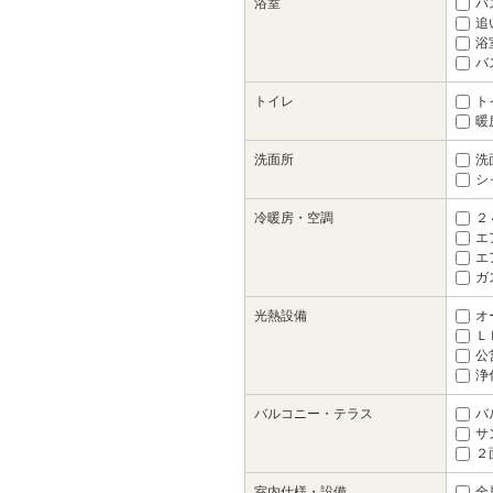
浴室
バ
追
浴室
バ
トイレ
ト
暖
洗面所
洗
シ
冷暖房・空調
２
エ
エ
ガ
光熱設備
オ
Ｌ
公
浄
バルコニー・テラス
バ
サ
２
室内仕様・設備
全