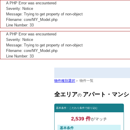
A PHP Error was encountered
Severity: Notice
Message: Trying to get property of non-object
Filename: core/MY_Model.php
Line Number: 33
A PHP Error was encountered
Severity: Notice
Message: Trying to get property of non-object
Filename: core/MY_Model.php
Line Number: 33
物件種別選択
＞ 物件一覧
全エリア
アパート・マンシ
の
基本条件・こだわり条件で絞り込む
2,539 件
がマッチ
基本条件