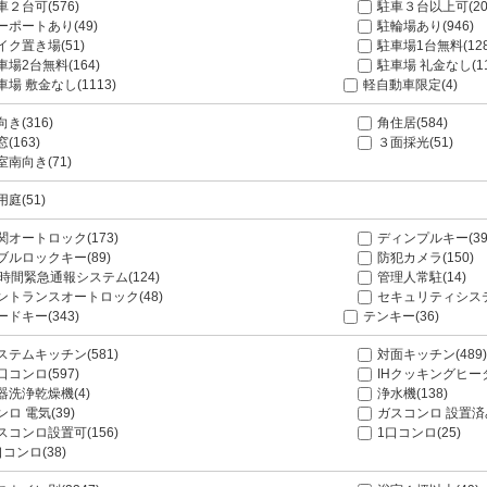
車２台可(576)
駐車３台以上可(20
ーポートあり(49)
駐輪場あり(946)
イク置き場(51)
駐車場1台無料(128
車場2台無料(164)
駐車場 礼金なし(11
車場 敷金なし(1113)
軽自動車限定(4)
向き(316)
角住居(584)
(163)
３面採光(51)
室南向き(71)
用庭(51)
関オートロック(173)
ディンプルキー(39
ブルロックキー(89)
防犯カメラ(150)
4時間緊急通報システム(124)
管理人常駐(14)
ントランスオートロック(48)
セキュリティシステ
ードキー(343)
テンキー(36)
ステムキッチン(581)
対面キッチン(489
口コンロ(597)
IHクッキングヒータ
器洗浄乾燥機(4)
浄水機(138)
ンロ 電気(39)
ガスコンロ 設置済み
スコンロ設置可(156)
1口コンロ(25)
口コンロ(38)