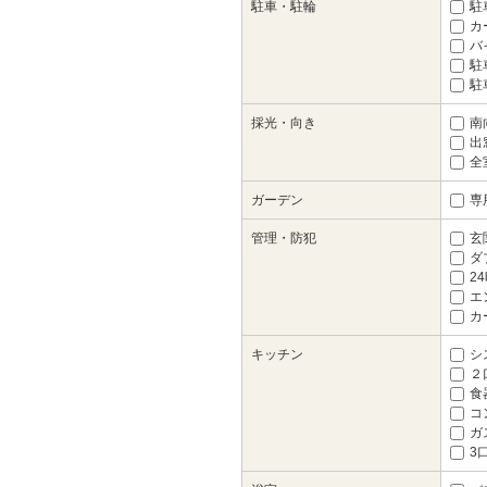
駐車・駐輪
駐
カ
バ
駐
駐
採光・向き
南
出窓
全
ガーデン
専
管理・防犯
玄
ダ
2
エ
カ
キッチン
シ
２
食
コ
ガ
3