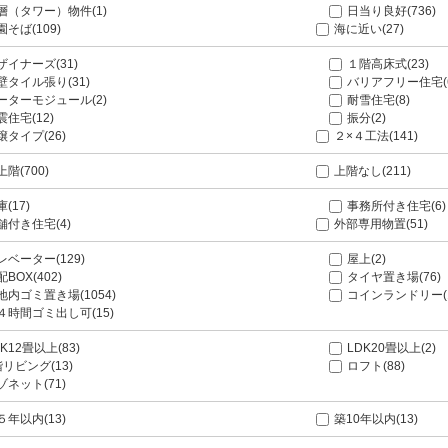
層（タワー）物件(1)
日当り良好(736)
園そば(109)
海に近い(27)
ザイナーズ(31)
１階高床式(23)
壁タイル張り(31)
バリアフリー住宅(
ーターモジュール(2)
耐雪住宅(8)
震住宅(12)
振分(2)
譲タイプ(26)
２×４工法(141)
上階(700)
上階なし(211)
(17)
事務所付き住宅(6)
舗付き住宅(4)
外部専用物置(51)
レベーター(129)
屋上(2)
BOX(402)
タイヤ置き場(76)
地内ゴミ置き場(1054)
コインランドリー(1
４時間ゴミ出し可(15)
K12畳以上(83)
LDK20畳以上(2)
階リビング(13)
ロフト(88)
ゾネット(71)
５年以内(13)
築10年以内(13)