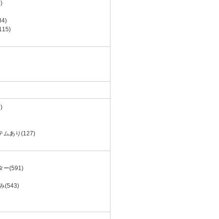
)
4)
15)
)
ムあり(127)
)
ー(591)
(543)