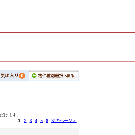
0
だけます。
1
2
3
4
5
6
次のページ＞