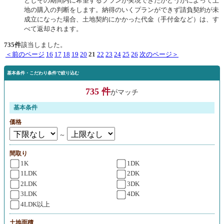
としその期間内に希望するプランが実現できたかどうかによって土
地の購入の判断をします。納得のいくプランができず請負契約が未
成立になった場合、土地契約にかかった代金（手付金など）は、す
べて返却されます。
735件
該当しました。
＜前のページ
16
17
18
19
20
21
22
23
24
25
26
次のページ＞
基本条件・こだわり条件で絞り込む
735 件
がマッチ
基本条件
価格
～
間取り
1K
1DK
1LDK
2DK
2LDK
3DK
3LDK
4DK
4LDK以上
土地面積