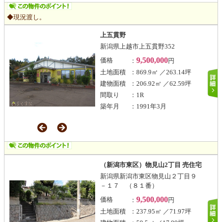
◆現況渡し。
上五貫野
新潟県上越市上五貫野352
9,500,000
価格
：
円
土地面積
：869.9㎡ ／263.14坪
建物面積
：206.92㎡ ／62.59坪
間取り
：1R
築年月
：1991年3月
（新潟市東区）物見山2丁目 売住宅
新潟県新潟市東区物見山２丁目９
－１７ （８１番）
9,500,000
価格
：
円
土地面積
：237.95㎡ ／71.97坪