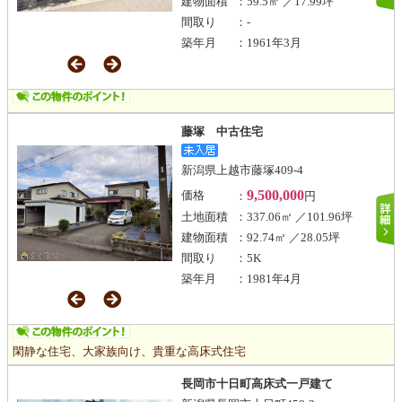
建物面積
：59.5㎡ ／17.99坪
間取り
：-
築年月
：1961年3月
藤塚 中古住宅
新潟県上越市藤塚409-4
9,500,000
価格
：
円
土地面積
：337.06㎡ ／101.96坪
建物面積
：92.74㎡ ／28.05坪
間取り
：5K
築年月
：1981年4月
閑静な住宅、大家族向け、貴重な高床式住宅
長岡市十日町高床式一戸建て