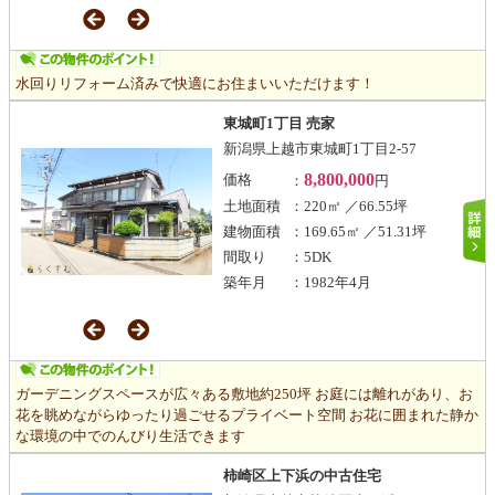
水回りリフォーム済みで快適にお住まいいただけます！
東城町1丁目 売家
新潟県上越市東城町1丁目2-57
8,800,000
価格
：
円
土地面積
：220㎡ ／66.55坪
建物面積
：169.65㎡ ／51.31坪
間取り
：5DK
築年月
：1982年4月
ガーデニングスペースが広々ある敷地約250坪 お庭には離れがあり、お
花を眺めながらゆったり過ごせるプライベート空間 お花に囲まれた静か
な環境の中でのんびり生活できます
柿崎区上下浜の中古住宅