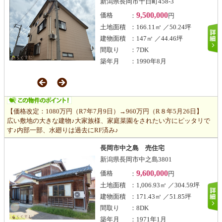
新潟県長岡市十日町458-3
9,500,000
価格
：
円
土地面積
：166.11㎡ ／50.24坪
建物面積
：147㎡ ／44.46坪
間取り
：7DK
築年月
：1990年8月
【価格改定：1080万円（R7年7月9日）→960万円（R８年5月26日】
広い敷地の大きな建物♪大家族様、家庭菜園をされたい方にピッタリで
す♪内部一部、水廻りは過去にRF済み♪
長岡市中之島 売住宅
新潟県長岡市中之島3801
9,600,000
価格
：
円
土地面積
：1,006.93㎡ ／304.59坪
建物面積
：171.43㎡ ／51.85坪
間取り
：8DK
築年月
：1971年1月