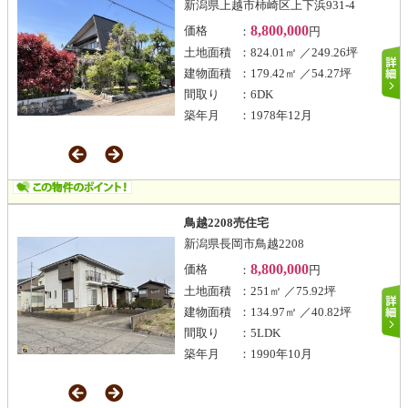
新潟県上越市柿崎区上下浜931-4
8,800,000
価格
：
円
土地面積
：824.01㎡ ／249.26坪
建物面積
：179.42㎡ ／54.27坪
間取り
：6DK
築年月
：1978年12月
鳥越2208売住宅
新潟県長岡市鳥越2208
8,800,000
価格
：
円
土地面積
：251㎡ ／75.92坪
建物面積
：134.97㎡ ／40.82坪
間取り
：5LDK
築年月
：1990年10月