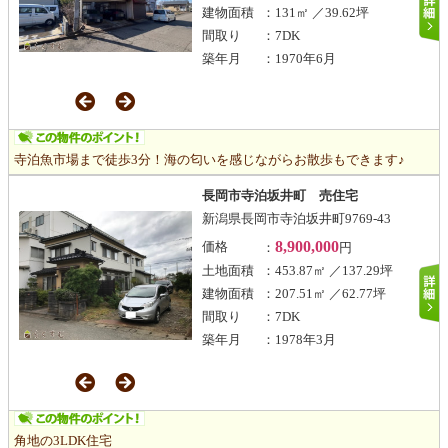
建物面積
：131㎡ ／39.62坪
間取り
：7DK
築年月
：1970年6月
寺泊魚市場まで徒歩3分！海の匂いを感じながらお散歩もできます♪
長岡市寺泊坂井町 売住宅
新潟県長岡市寺泊坂井町9769-43
8,900,000
価格
：
円
土地面積
：453.87㎡ ／137.29坪
建物面積
：207.51㎡ ／62.77坪
間取り
：7DK
築年月
：1978年3月
角地の3LDK住宅