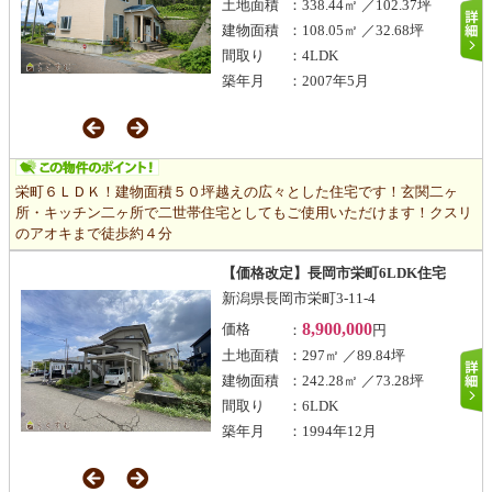
土地面積
：338.44㎡ ／102.37坪
建物面積
：108.05㎡ ／32.68坪
間取り
：4LDK
築年月
：2007年5月
栄町６ＬＤＫ！建物面積５０坪越えの広々とした住宅です！玄関二ヶ
所・キッチン二ヶ所で二世帯住宅としてもご使用いただけます！クスリ
のアオキまで徒歩約４分
【価格改定】長岡市栄町6LDK住宅
新潟県長岡市栄町3-11-4
8,900,000
価格
：
円
土地面積
：297㎡ ／89.84坪
建物面積
：242.28㎡ ／73.28坪
間取り
：6LDK
築年月
：1994年12月