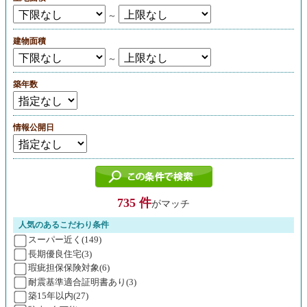
～
建物面積
～
築年数
情報公開日
735 件
がマッチ
人気のあるこだわり条件
スーパー近く(149)
長期優良住宅(3)
瑕疵担保保険対象(6)
耐震基準適合証明書あり(3)
築15年以内(27)