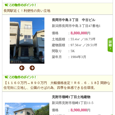
長岡駅近く！利便性の良い立地
長岡市中島３丁目 中古ビル
新潟県長岡市中島３丁目47番地1
8,800,000
価格
：
円
土地面積
：55.4㎡ ／16.75坪
建物面積
：97.56㎡ ／29.51坪
間取り
：5K
築年月
：1984年3月
【１１６０万円→８９０万円 大幅価格改定！Ｒ６．６．１８】閑静な
住宅街に立地し、公園のそばの為、四季を体感できる住環境。
見附市嶺崎1丁目土地建物
新潟県見附市嶺崎1丁目11-5
8,900,000
価格
：
円