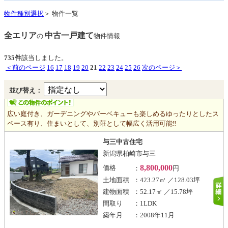
物件種別選択
＞ 物件一覧
全エリア
中古一戸建て
の
物件情報
735件
該当しました。
＜前のページ
16
17
18
19
20
21
22
23
24
25
26
次のページ＞
並び替え：
広い庭付き、ガーデニングやバーベキューも楽しめるゆったりとしたス
ペース有り、住まいとして、別荘として幅広く活用可能‼
与三中古住宅
新潟県柏崎市与三
8,800,000
価格
：
円
土地面積
：423.27㎡ ／128.03坪
建物面積
：52.17㎡ ／15.78坪
間取り
：1LDK
築年月
：2008年11月