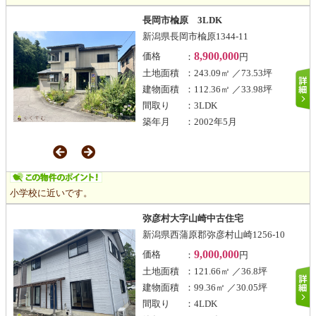
長岡市楡原 3LDK
新潟県長岡市楡原1344-11
8,900,000
価格
：
円
土地面積
：243.09㎡ ／73.53坪
建物面積
：112.36㎡ ／33.98坪
間取り
：3LDK
築年月
：2002年5月
小学校に近いです。
弥彦村大字山崎中古住宅
新潟県西蒲原郡弥彦村山崎1256-10
9,000,000
価格
：
円
土地面積
：121.66㎡ ／36.8坪
建物面積
：99.36㎡ ／30.05坪
間取り
：4LDK