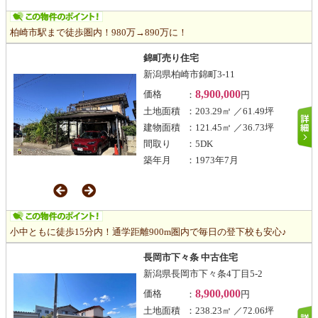
柏崎市駅まで徒歩圏内！980万→890万に！
錦町売り住宅
新潟県柏崎市錦町3-11
8,900,000
価格
：
円
土地面積
：203.29㎡ ／61.49坪
建物面積
：121.45㎡ ／36.73坪
間取り
：5DK
築年月
：1973年7月
小中ともに徒歩15分内！通学距離900m圏内で毎日の登下校も安心♪
長岡市下々条 中古住宅
新潟県長岡市下々条4丁目5-2
8,900,000
価格
：
円
土地面積
：238.23㎡ ／72.06坪