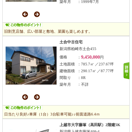
築年月
：1999年7月
旧割烹店舗、広い部屋と敷地、菜園も楽しめます。
土合中古住宅
新潟県柏崎市土合455
9,450,000
価格
：
円
土地面積
：785.7㎡ ／237.67坪
建物面積
：290.17㎡ ／87.77坪
間取り
：8R
築年月
：不詳
日当たり良好♪車庫（1台）3台駐車可能♪♪前面道路6.4ｍ
上越市大字藤塚（高田駅）2階建5K
新潟県上越市藤塚409-4