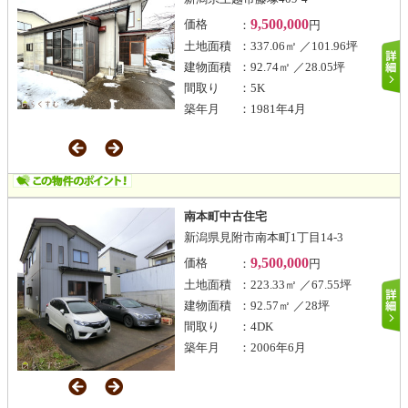
9,500,000
価格
：
円
土地面積
：337.06㎡ ／101.96坪
建物面積
：92.74㎡ ／28.05坪
間取り
：5K
築年月
：1981年4月
南本町中古住宅
新潟県見附市南本町1丁目14-3
9,500,000
価格
：
円
土地面積
：223.33㎡ ／67.55坪
建物面積
：92.57㎡ ／28坪
間取り
：4DK
築年月
：2006年6月