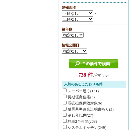
建物面積
～
築年数
情報公開日
738 件
がマッチ
人気のあるこだわり条件
スーパー近く(151)
長期優良住宅(3)
瑕疵担保保険対象(6)
耐震基準適合証明書あり(3)
築15年以内(27)
駐車2台可能(263)
システムキッチン(249)