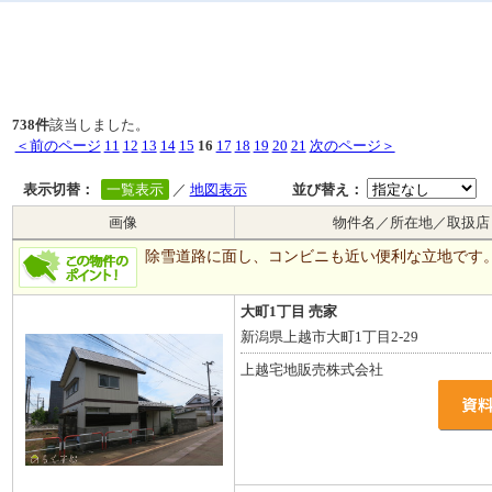
738件
該当しました。
＜前のページ
11
12
13
14
15
16
17
18
19
20
21
次のページ＞
表示切替：
一覧表示
／
地図表示
並び替え：
画像
物件名／所在地／取扱店
除雪道路に面し、コンビニも近い便利な立地です
大町1丁目 売家
新潟県上越市大町1丁目2-29
上越宅地販売株式会社