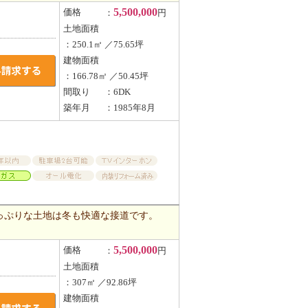
5,500,000
価格
：
円
土地面積
：250.1㎡ ／75.65坪
建物面積
：166.78㎡ ／50.45坪
間取り
：6DK
築年月
：1985年8月
っぷりな土地は冬も快適な接道です。
5,500,000
価格
：
円
土地面積
：307㎡ ／92.86坪
建物面積