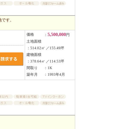
地です。
5,500,000
価格
：
円
土地面積
：514.02㎡ ／155.49坪
建物面積
：378.64㎡ ／114.53坪
間取り
：1K
築年月
：1993年4月