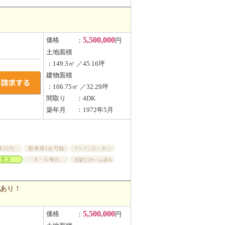
5,500,000
価格
：
円
土地面積
：149.3㎡ ／45.16坪
建物面積
：106.75㎡ ／32.29坪
間取り
：4DK
築年月
：1972年5月
備あり！
5,500,000
価格
：
円