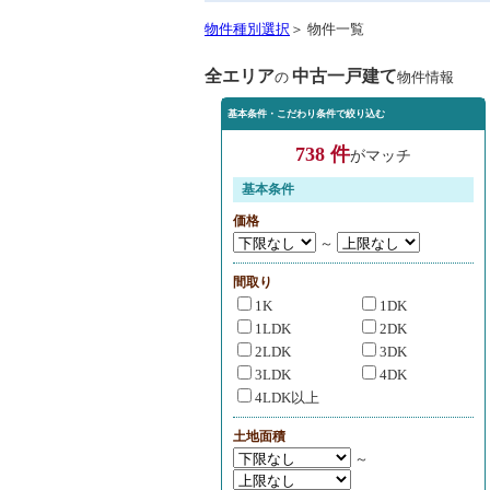
物件種別選択
＞ 物件一覧
全エリア
中古一戸建て
の
物件情報
基本条件・こだわり条件で絞り込む
738 件
がマッチ
基本条件
価格
～
間取り
1K
1DK
1LDK
2DK
2LDK
3DK
3LDK
4DK
4LDK以上
土地面積
～