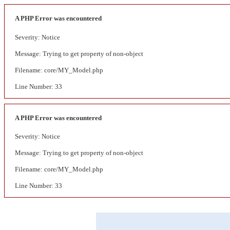
A PHP Error was encountered
Severity: Notice
Message: Trying to get property of non-object
Filename: core/MY_Model.php
Line Number: 33
A PHP Error was encountered
Severity: Notice
Message: Trying to get property of non-object
Filename: core/MY_Model.php
Line Number: 33