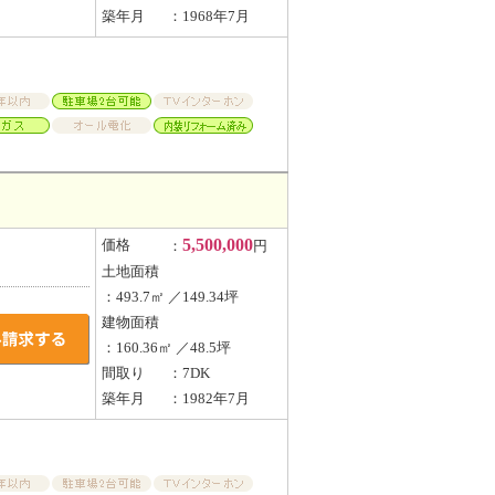
築年月
：1968年7月
5,500,000
価格
：
円
土地面積
：493.7㎡ ／149.34坪
建物面積
：160.36㎡ ／48.5坪
間取り
：7DK
築年月
：1982年7月