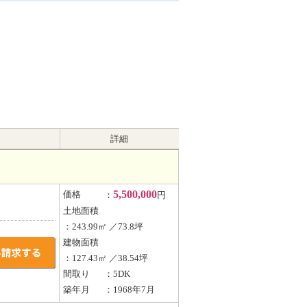
詳細
。
5,500,000
価格
：
円
土地面積
：243.99㎡ ／73.8坪
建物面積
：127.43㎡ ／38.54坪
間取り
：5DK
築年月
：1968年7月