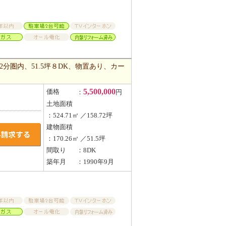
分圏内、51.5坪８DK、物置あり、カー
5,500,000
価格
：
円
土地面積
：524.71㎡ ／158.72坪
建物面積
：170.26㎡ ／51.5坪
間取り
：8DK
築年月
：1990年9月