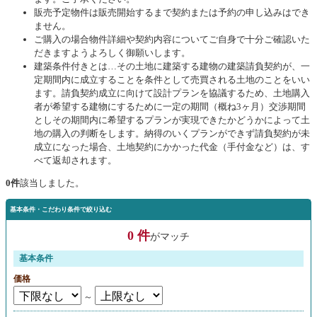
販売予定物件は販売開始するまで契約または予約の申し込みはでき
ません。
ご購入の場合物件詳細や契約内容についてご自身で十分ご確認いた
だきますようよろしく御願いします。
建築条件付きとは…その土地に建築する建物の建築請負契約が、一
定期間内に成立することを条件として売買される土地のことをいい
ます。請負契約成立に向けて設計プランを協議するため、土地購入
者が希望する建物にするために一定の期間（概ね3ヶ月）交渉期間
としその期間内に希望するプランが実現できたかどうかによって土
地の購入の判断をします。納得のいくプランができず請負契約が未
成立になった場合、土地契約にかかった代金（手付金など）は、す
べて返却されます。
0件
該当しました。
基本条件・こだわり条件で絞り込む
0 件
がマッチ
基本条件
価格
～