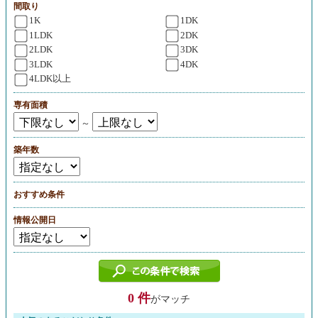
間取り
1K
1DK
1LDK
2DK
2LDK
3DK
3LDK
4DK
4LDK以上
専有面積
～
築年数
おすすめ条件
情報公開日
0 件
がマッチ