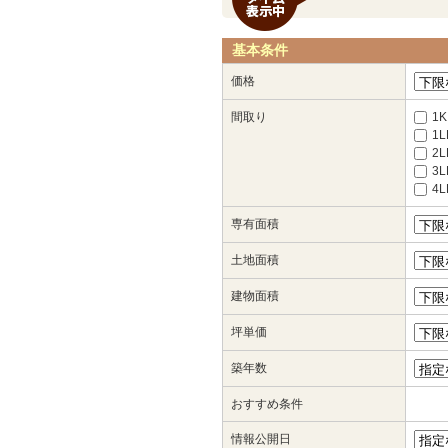
基本条件
価格
間取り
1K
1L
2L
3L
4
専有面積
土地面積
建物面積
坪単価
築年数
おすすめ条件
情報公開日