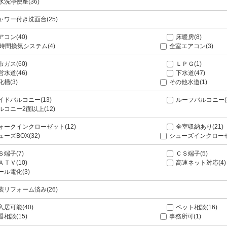
水洗浄便座(36)
ャワー付き洗面台(25)
アコン(40)
床暖房(8)
4時間換気システム(4)
全室エアコン(3)
市ガス(60)
ＬＰＧ(1)
営水道(46)
下水道(47)
化槽(3)
その他水道(1)
イドバルコニー(13)
ルーフバルコニー(
ルコニー2面以上(12)
ォークインクローゼット(12)
全室収納あり(21)
ューズBOX(32)
シューズインクローゼ
Ｓ端子(7)
ＣＳ端子(5)
ＡＴＶ(10)
高速ネット対応(4)
ール電化(3)
装リフォーム済み(26)
入居可能(40)
ペット相談(16)
器相談(15)
事務所可(1)