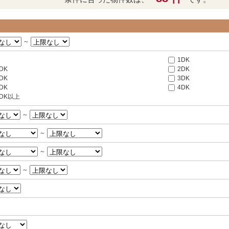
～
1DK
DK
2DK
DK
3DK
DK
4DK
LDK以上
～
～
～
～