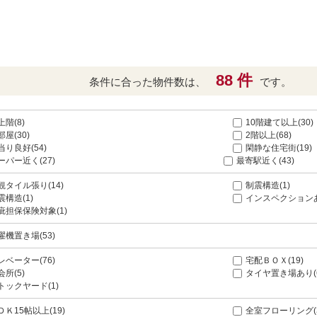
88 件
条件に合った物件数は、
です。
上階(8)
10階建て以上(30)
部屋(30)
2階以上(68)
当り良好(54)
閑静な住宅街(19)
ーパー近く(27)
最寄駅近く(43)
観タイル張り(14)
制震構造(1)
震構造(1)
インスペクションあ
疵担保保険対象(1)
濯機置き場(53)
レベーター(76)
宅配ＢＯＸ(19)
会所(5)
タイヤ置き場あり(
トックヤード(1)
ＤＫ15帖以上(19)
全室フローリング(3