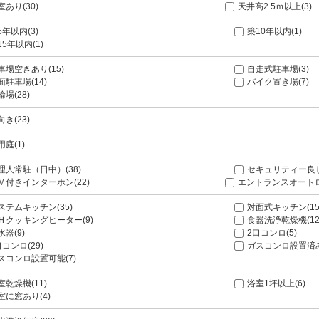
室あり(30)
天井高2.5ｍ以上(3)
5年以内(3)
築10年以内(1)
15年以内(1)
車場空きあり(15)
自走式駐車場(3)
面駐車場(14)
バイク置き場(7)
輪場(28)
向き(23)
用庭(1)
理人常駐（日中）(38)
セキュリティー良し(
Ｖ付きインターホン(22)
エントランスオートロッ
ステムキッチン(35)
対面式キッチン(15
Ｈクッキングヒーター(9)
食器洗浄乾燥機(12
水器(9)
2口コンロ(5)
口コンロ(29)
ガスコンロ設置済み
スコンロ設置可能(7)
室乾燥機(11)
浴室1坪以上(6)
室に窓あり(4)