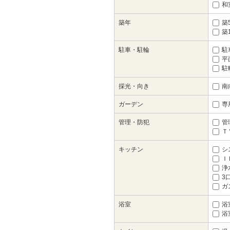
和
築年
築
築
駐車・駐輪
駐
平
駐
採光・向き
南
ガーデン
専
管理・防犯
管
Ｔ
キッチン
シ
Ｉ
浄
3
ガ
浴室
浴
浴