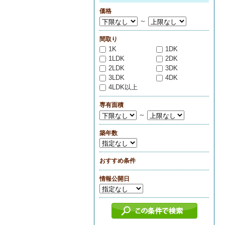
価格
～
間取り
1K
1DK
1LDK
2DK
2LDK
3DK
3LDK
4DK
4LDK以上
専有面積
～
築年数
おすすめ条件
情報公開日