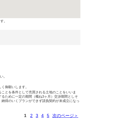
ます。
さい。
しく御願いします。
ることを条件として売買される土地のことをいいま
するために一定の期間（概ね3ヶ月）交渉期間としそ
。納得のいくプランができず請負契約が未成立になっ
1
2
3
4
5
次のページ＞