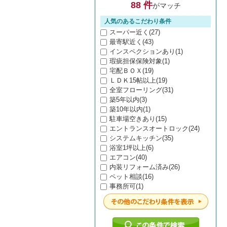
88 件
がマッチ
人気のあるこだわり条件
スーパー近く(27)
最寄駅近く(43)
インスペクションあり(1)
瑕疵担保保険対象(1)
宅配ＢＯＸ(19)
ＬＤＫ15帖以上(19)
全室フローリング(31)
築5年以内(3)
築10年以内(1)
駐車場空きあり(15)
エントランスオートロック(24)
システムキッチン(35)
浴室1坪以上(6)
エアコン(40)
内装リフォーム済み(26)
ペット相談(16)
事務所可(1)