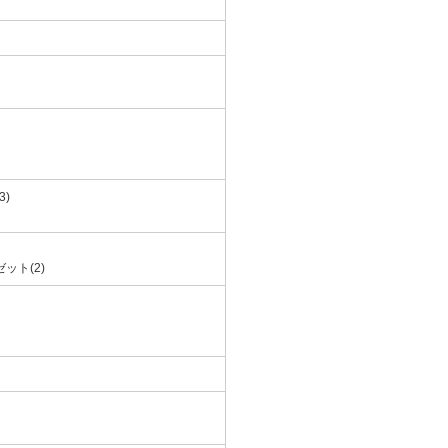
3)
ット(2)