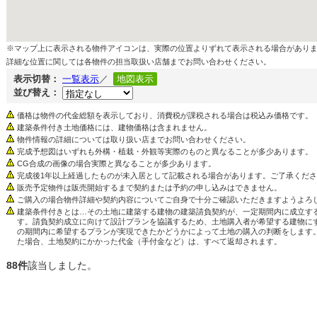
※マップ上に表示される物件アイコンは、実際の位置よりずれて表示される場合があり
詳細な位置に関しては各物件の担当取扱い店舗までお問い合わせください。
表示切替：
一覧表示
／
地図表示
並び替え：
価格は物件の代金総額を表示しており、消費税が課税される場合は税込み価格です。
建築条件付き土地価格には、建物価格は含まれません。
物件情報の詳細については取り扱い店までお問い合わせください。
完成予想図はいずれも外構・植栽・外観等実際のものと異なることが多少あります。
CG合成の画像の場合実際と異なることが多少あります。
完成後1年以上経過したものが未入居として記載される場合があります。ご了承くだ
販売予定物件は販売開始するまで契約または予約の申し込みはできません。
ご購入の場合物件詳細や契約内容についてご自身で十分ご確認いただきますようよろ
建築条件付きとは…その土地に建築する建物の建築請負契約が、一定期間内に成立す
す。請負契約成立に向けて設計プランを協議するため、土地購入者が希望する建物に
の期間内に希望するプランが実現できたかどうかによって土地の購入の判断をします
た場合、土地契約にかかった代金（手付金など）は、すべて返却されます。
88件
該当しました。