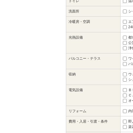
トイレ
温
洗面所
シ
冷暖房・空調
エ
2
光熱設備
都
公
浄
バルコニー・テラス
ワ
バ
収納
ウ
シ
電気設備
Ｂ
Ｃ
オ
リフォーム
内
費用・入居・引渡・条件
即
楽