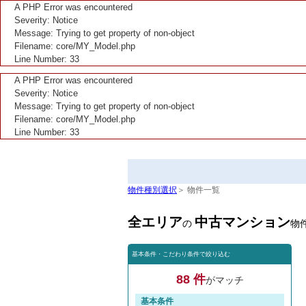
A PHP Error was encountered
Severity: Notice
Message: Trying to get property of non-object
Filename: core/MY_Model.php
Line Number: 33
A PHP Error was encountered
Severity: Notice
Message: Trying to get property of non-object
Filename: core/MY_Model.php
Line Number: 33
物件種別選択
＞ 物件一覧
全エリア
中古マンション
の
物
基本条件・こだわり条件で絞り込む
88 件
がマッチ
基本条件