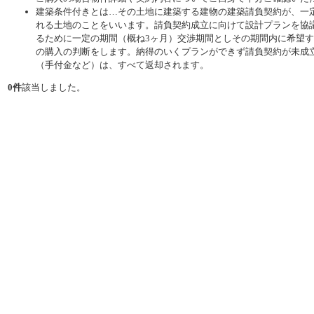
建築条件付きとは…その土地に建築する建物の建築請負契約が、一
れる土地のことをいいます。請負契約成立に向けて設計プランを協
るために一定の期間（概ね3ヶ月）交渉期間としその期間内に希望
の購入の判断をします。納得のいくプランができず請負契約が未成
（手付金など）は、すべて返却されます。
0件
該当しました。