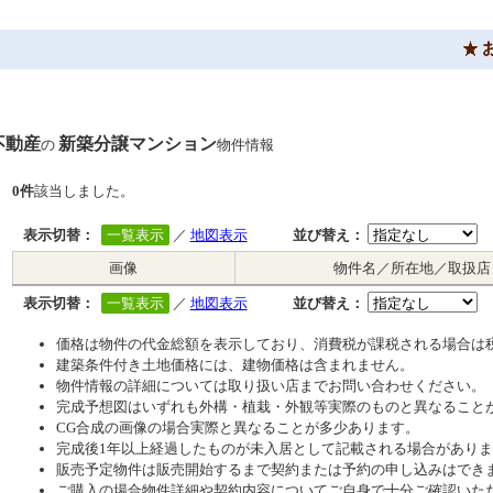
不動産
新築分譲マンション
の
物件情報
0件
該当しました。
表示切替：
一覧表示
／
地図表示
並び替え：
画像
物件名／所在地／取扱店
表示切替：
一覧表示
／
地図表示
並び替え：
価格は物件の代金総額を表示しており、消費税が課税される場合は
建築条件付き土地価格には、建物価格は含まれません。
物件情報の詳細については取り扱い店までお問い合わせください。
完成予想図はいずれも外構・植栽・外観等実際のものと異なること
CG合成の画像の場合実際と異なることが多少あります。
完成後1年以上経過したものが未入居として記載される場合があり
販売予定物件は販売開始するまで契約または予約の申し込みはでき
ご購入の場合物件詳細や契約内容についてご自身で十分ご確認いた