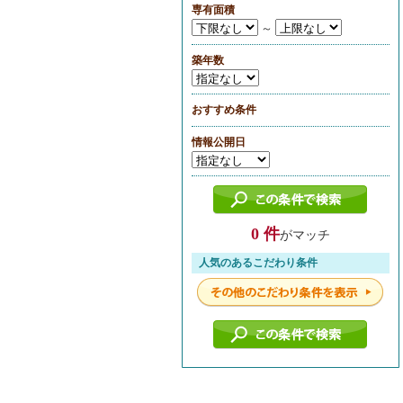
専有面積
～
築年数
おすすめ条件
情報公開日
0 件
がマッチ
人気のあるこだわり条件