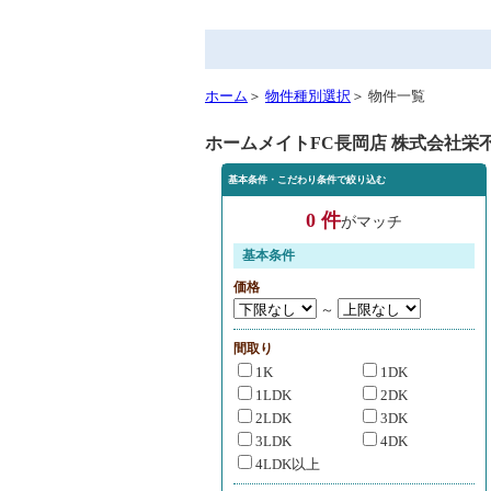
ホーム
＞
物件種別選択
＞ 物件一覧
ホームメイトFC長岡店 株式会社栄
基本条件・こだわり条件で絞り込む
0 件
がマッチ
基本条件
価格
～
間取り
1K
1DK
1LDK
2DK
2LDK
3DK
3LDK
4DK
4LDK以上