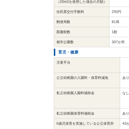
（20m3を使用した場合の月額）
住民票交付手数料
250円
郵便局数
81局
図書館数
1館
都市公園数
307か所
育児・健康
児童手当
公立幼稚園の入園料・保育料減免
あ
私立幼稚園入園料補助金
な
私立幼稚園保育料補助金
あ
0歳児保育を実施している公立保育所
43