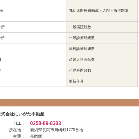
か所
乳幼児医療費助成＜入院＞所得制限
か所
一般病院総数
か所
一般診療所総数
歯科診療所総数
園
産婦人科医師数
校
小児科医師数
更新年月
株式会社にいがた不動産
0258-89-8303
TEL：
所在地：
新潟県長岡市川崎町1770番地
交通：
長岡駅