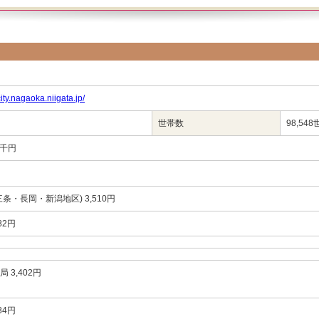
ity.nagaoka.niigata.jp/
世帯数
98,54
54千円
条・長岡・新潟地区) 3,510円
82円
 3,402円
84円