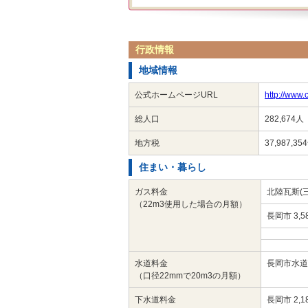
行政情報
地域情報
公式ホームページURL
http://www.c
総人口
282,674人
地方税
37,987,3
住まい・暮らし
ガス料金
北陸瓦斯(三
（22m3使用した場合の月額）
長岡市 3,5
水道料金
長岡市水道局
（口径22mmで20m3の月額）
下水道料金
長岡市 2,1