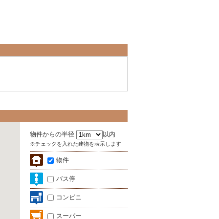
物件からの半径
以内
※チェックを入れた建物を表示します
物件
バス停
コンビニ
スーパー