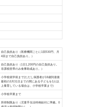
自己負担あり（医療機関ごとに1回530円、月
4回まで自己負担あり。）
自己負担あり（1日1,200円の自己負担あり。
非課税世帯のみ食事助成あり。）
小学校就学前まで(ただし保護者が18歳到達後
最初の3月31日までの間にある子どもを3人以
上養育している場合は、小学校卒業まで)
小学校卒業まで
所得制限あり（児童手当法特例給付に準拠。0
歳児は所得制限なし。）