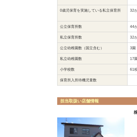
0歳児保育を実施している私立保育所
32
公立保育所数
44
私立保育所数
32
公立幼稚園数（国立含む）
3園
私立幼稚園数
17
小学校数
61
保育所入所待機児童数
担当取扱い店舗情報