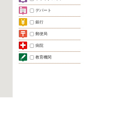
デパート
銀行
郵便局
病院
教育機関