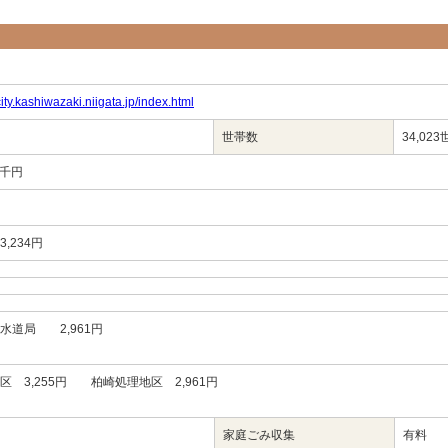
ity.kashiwazaki.niigata.jp/index.html
世帯数
34,02
14千円
,234円
水道局 2,961円
区 3,255円 柏崎処理地区 2,961円
家庭ごみ収集
有料