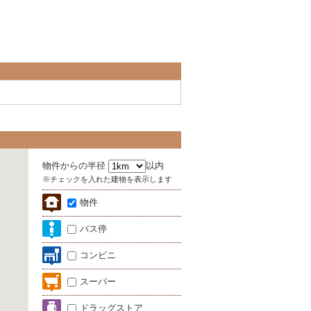
物件からの半径
以内
※チェックを入れた建物を表示します
物件
バス停
コンビニ
スーパー
ドラッグストア