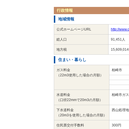
行政情報
地域情報
公式ホームページURL
http://www.c
総人口
91,451人
地方税
15,609,0
住まい・暮らし
ガス料金
柏崎市 3
（22m3使用した場合の月額）
水道料金
柏崎市ガス
（口径22mmで20m3の月額）
下水道料金
西山処理地
（20m3を使用した場合の月額）
住民票交付手数料
300円