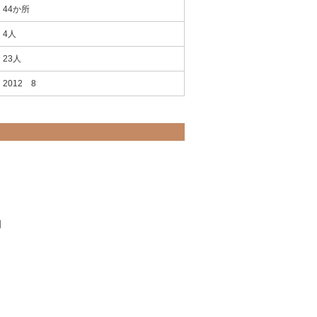
44か所
4人
23人
2012 8
日