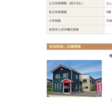
公立幼稚園数（国立含む）
な
私立幼稚園数
5園
小学校数
25
保育所入所待機児童数
担当取扱い店舗情報