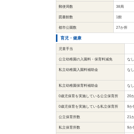
郵便局数
38局
図書館数
1館
都市公園数
27か所
育児・健康
児童手当
公立幼稚園の入園料・保育料減免
な
私立幼稚園入園料補助金
な
私立幼稚園保育料補助金
な
0歳児保育を実施している公立保育所
20
0歳児保育を実施している私立保育所
9か
公立保育所数
21
私立保育所数
9か