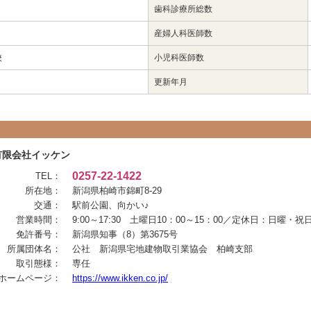
し
歯科診療所総数
産婦人科医師数
校
小児科医師数
更新年月
有限会社イッケン
0257-22-1422
TEL：
所在地：
新潟県柏崎市錦町8-29
交通：
駅前公園、向かい♪
営業時間：
9:00～17:30 土曜日10：00～15：00／定休日：日曜・祝
免許番号：
新潟県知事（8）第3675号
所属団体名：
公社 新潟県宅地建物取引業協会 柏崎支部
取引態様：
専任
ホームページ：
https://www.ikken.co.jp/