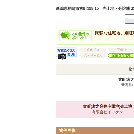
新潟県柏崎市古町198-15 売土地・分譲地 350
閑静な住宅地、別荘
物
古町(宮
新潟県柏
古町(宮之窪住宅団地)売土地
有限会社イッケン
物件画像