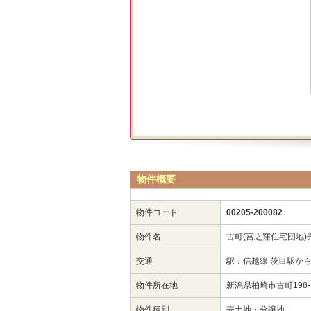
物件概要
物件コード
00205-200082
物件名
古町(宮之窪住宅団地)
交通
駅：信越線 茨目駅から
物件所在地
新潟県柏崎市古町198-
物件種別
売土地・分譲地