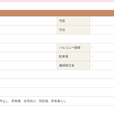
号室
-
方位
-
バルコニー面積
-
駐車場
-
修繕積立金
-
件なし、所有権、住宅向け、別荘地、田舎暮らし