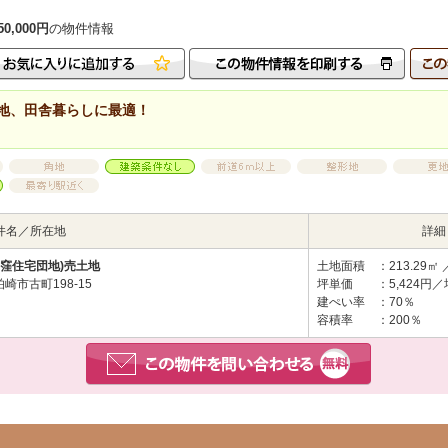
,000円
の物件情報
地、田舎暮らしに最適！
件名／所在地
詳細
之窪住宅団地)売土地
土地面積
：213.29㎡ 
崎市古町198-15
坪単価
：5,424円／
建ぺい率
：70％
容積率
：200％