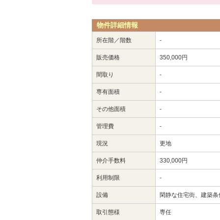
物件詳細情報
所在階／階数
-
販売価格
350,000円
間取り
-
専有面積
-
その他面積
-
管理費
-
現況
更地
仲介手数料
330,000円
利用制限
-
設備
閑静な住宅街、建築条
取引態様
専任