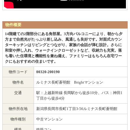
物件概要
14階建ての2階部分にある角部屋。3方向バルコニーにより、朝から夕
方まで自然光がたっぷり差し込み、風通しも良好です。対面式カウン
ターキッチンはリビングとつながり、家族の会話が弾む設計。さらに
和室や押し入れ、ウォークインクローゼットなど、収納力も充実。落
ち着いた住環境と機能性を兼ね備え、ファミリーはもちろん在宅ワー
クにもおすすめの住まいです。
物件コード
00320-200190
物件名
ルミナス長町蒼明館 Brightマンション
交通
駅：上越新幹線 長岡駅から徒歩10分、バス：神田1
丁目から徒歩4分
物件所在地
新潟県長岡市長町1丁目3-56ルミナス長町蒼明館
物件種別
中古マンション
構造
鉄筋コン