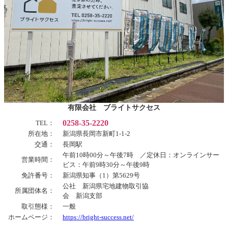
有限会社 ブライトサクセス
0258-35-2220
TEL：
所在地：
新潟県長岡市新町1-1-2
交通：
長岡駅
午前10時00分～午後7時 ／定休日：オンラインサー
営業時間：
ビス：午前9時30分～午後9時
免許番号：
新潟県知事（1）第5629号
公社 新潟県宅地建物取引協
所属団体名：
会 新潟支部
取引態様：
一般
ホームページ：
https://bright-success.net/