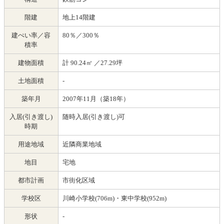
階建
地上14階建
建ぺい率／容
80％／300％
積率
建物面積
計 90.24㎡ ／27.29坪
土地面積
-
築年月
2007年11月（築18年）
入居(引き渡し)
随時入居(引き渡し)可
時期
用途地域
近隣商業地域
地目
宅地
都市計画
市街化区域
学校区
川崎小学校(706m)・東中学校(952m)
形状
-