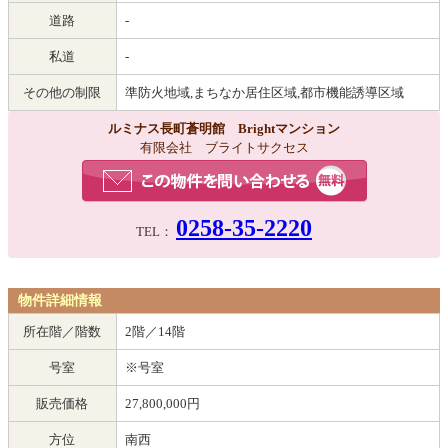
道路
-
私道
-
その他の制限
準防火地域,まちなか居住区域,都市機能誘導区域
ルミナス長町蒼明館 Brightマンション
有限会社 ブライトサクセス
0258-35-2220
TEL：
物件詳細情報
所在階／階数
2階／14階
号室
※号室
販売価格
27,800,000円
方位
南西