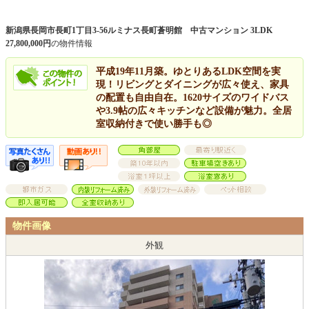
新潟県長岡市長町1丁目3-56ルミナス長町蒼明館 中古マンション 3LDK
27,800,000円
の物件情報
平成19年11月築。ゆとりあるLDK空間を実
現！リビングとダイニングが広々使え、家具
の配置も自由自在。1620サイズのワイドバス
や3.9帖の広々キッチンなど設備が魅力。全居
室収納付きで使い勝手も◎
物件画像
外観