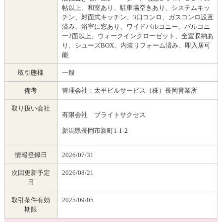
帖以上、和室あり、駐車場空きあり、システムキッ
チン、対面式キッチン、3口コンロ、ガスコンロ設置
済み、浴室に窓あり、ワイドバルコニー、バルコニ
ー2面以上、ウォークインクローゼット、全室収納あ
り、シューズBOX、内装リフォーム済み、即入居可
能
取引態様
一般
備考
管理会社：太平ビルサービス（株）長岡営業所
取り扱い会社
有限会社 ブライトサクセス
新潟県長岡市新町1-1-2
情報登録日
2026/07/31
次回更新予定
2026/08/21
日
取引条件有効
2025/09/05
期限