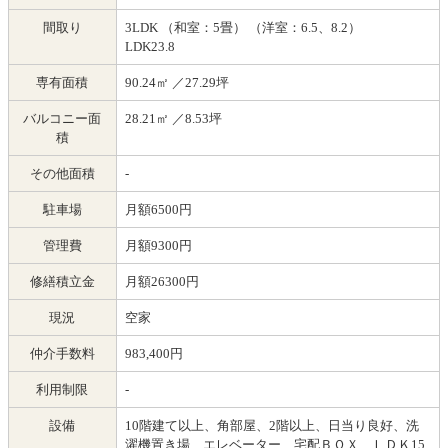
間取り
3LDK （和室：5畳） （洋室：6.5、8.2）
LDK23.8
専有面積
90.24㎡ ／27.29坪
バルコニー面
28.21㎡ ／8.53坪
積
その他面積
-
駐車場
月額6500円
管理費
月額9300円
修繕積立金
月額26300円
現況
空家
仲介手数料
983,400円
利用制限
-
設備
10階建て以上、角部屋、2階以上、日当り良好、洗
濯機置き場、エレベーター、宅配ＢＯＸ、ＬＤＫ15