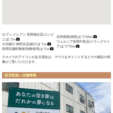
セブン-イレブン 長岡福住店(コンビ
吉田病院(病院)まで180m
ニ)までm
ウェルシア長岡中島店(ドラッグスト
大光銀行 神田支店(銀行)までm
ア)まで750m
長岡呉服町郵便局(郵便局)までm
※カメラのアイコンがある場合は、マウスをポイントするとその施設の画
像がご覧いただけます。
担当取扱い店舗情報