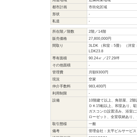
用途地域
近隣商業地域
都市計画
市街化区域
形状
-
私道
-
所在階／階数
2階／14階
販売価格
27,800,000円
間取り
3LDK （和室：5畳） （洋室：
LDK23.8
専有面積
90.24㎡ ／27.29坪
その他面積
-
管理費
月額9300円
現況
空家
仲介手数料
983,400円
利用制限
-
設備
10階建て以上、角部屋、2
ＤＫ15帖以上、和室あり、
ガスコンロ設置済み、浴室に
ローゼット、全室収納あり、
取引態様
一般
備考
管理会社：太平ビルサービス