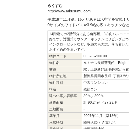
らくすむ
http://www.rakusumu.com
平成19年11月築。ゆとりあるLDK空間を実現
0サイズのワイドバスや3.9帖の広々キッチン
14階建ての2階部分にある角部屋。3方向バルコ
好です。対面式カウンターキッチンはリビングとつ
インクローゼットなど、収納力も充実。落ち着いた
おすすめの住まいです。
物件コード
00320-200190
物件名
ルミナス長町蒼明館 Brigh
交通
駅：上越新幹線 長岡駅から徒
物件所在地
新潟県長岡市長町1丁目3-5
物件種別
中古マンション
構造
鉄筋コン
建ぺい率／容積率
80％／300％
建物面積
計 90.24㎡ ／27.29坪
土地面積
-
築年月
2007年11月（築18年）
入居時期
随時入居(引き渡し)可