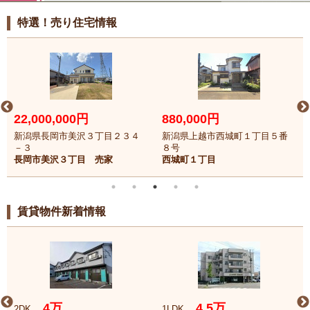
特選！売り住宅情報
22,000,000円
880,000円
新潟県長岡市美沢３丁目２３４
新潟県上越市西城町１丁目５番
－３
８号
長岡市美沢３丁目 売家
西城町１丁目
賃貸物件新着情報
4万
4.5万
2DK
1LDK