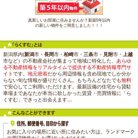
真新しいお部屋に住みませんか？新築5年以内
の新しい物件をご用意しました！！！
新潟県内(
新潟
市・
長岡
市・
柏崎
市・
三条
市・
見附
市・
上越
市など）の不動産会社が集まって地域に特化した、
あらゆ
る不動産情報をリアルタイムで提供する不動産情報専門サ
イト
です。
地元密着
だから周辺情報も含め現地でしか分か
らない旬な情報が盛りだくさん。もちろんどなたでも
無料
で安心してご利用いただけます。最新設備の住宅から貸駐
車場まであなたが本当に欲しかった賃貸・売買情報に「ら
くすむ」できっと出会えます…
お気に入りの場所に近い所に住みたい方は、ランドマーク