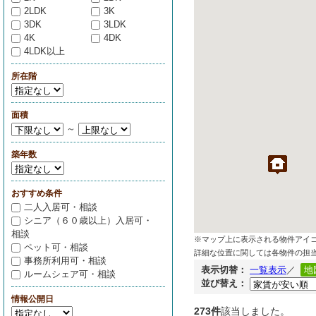
2LDK
3K
3DK
3LDK
4K
4DK
4LDK以上
所在階
面積
～
築年数
おすすめ条件
二人入居可・相談
シニア（６０歳以上）入居可・
相談
※マップ上に表示される物件アイ
ペット可・相談
詳細な位置に関しては各物件の担
事務所利用可・相談
表示切替：
一覧表示
／
地
ルームシェア可・相談
並び替え：
情報公開日
273件
該当しました。