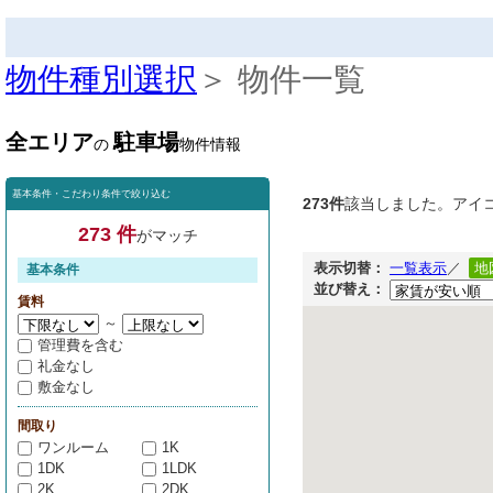
物件種別選択
＞ 物件一覧
全エリア
駐車場
の
物件情報
基本条件・こだわり条件で絞り込む
273件
該当しました。アイ
273 件
がマッチ
表示切替：
一覧表示
／
地
基本条件
並び替え：
賃料
～
管理費を含む
礼金なし
敷金なし
間取り
ワンルーム
1K
1DK
1LDK
2K
2DK