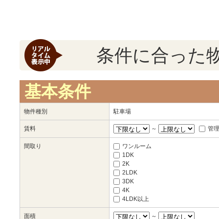
条件に合った
基本条件
物件種別
駐車場
賃料
～
管
間取り
ワンルーム
1DK
2K
2LDK
3DK
4K
4LDK以上
面積
～