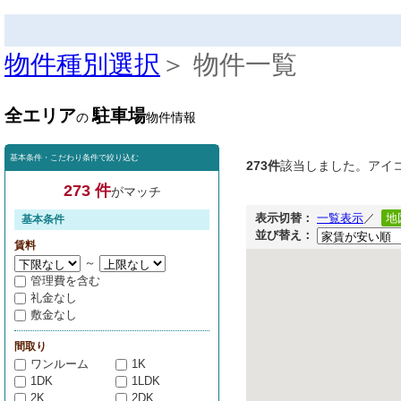
物件種別選択
＞ 物件一覧
全エリア
駐車場
の
物件情報
基本条件・こだわり条件で絞り込む
273件
該当しました。アイ
273 件
がマッチ
表示切替：
一覧表示
／
地
基本条件
並び替え：
賃料
～
管理費を含む
礼金なし
敷金なし
間取り
ワンルーム
1K
1DK
1LDK
2K
2DK