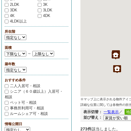
2LDK
3K
3DK
3LDK
4K
4DK
4LDK以上
所在階
面積
～
築年数
おすすめ条件
二人入居可・相談
シニア（６０歳以上）入居可・
相談
※マップ上に表示される物件アイ
ペット可・相談
詳細な位置に関しては各物件の担
事務所利用可・相談
表示切替：
一覧表示
／
地
ルームシェア可・相談
並び替え：
情報公開日
273件
該当しました。