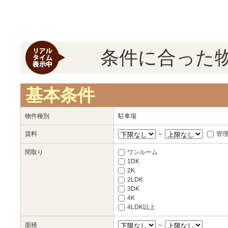
条件に合った
基本条件
物件種別
駐車場
賃料
～
管
間取り
ワンルーム
1DK
2K
2LDK
3DK
4K
4LDK以上
面積
～