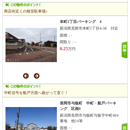
商店街近くの格安駐車場♪
本町1丁目パーキング 4
新潟県見附市本町1丁目4-38 付近
面積：
-
間取り：
-
0.25
万円
中町信号を船戸方面へ曲がって直ぐ！
長岡市与板町 中町・船戸パーキ
ング 区画9
新潟県長岡市与板町与板字中町404
番地 他14筆
面積：
-