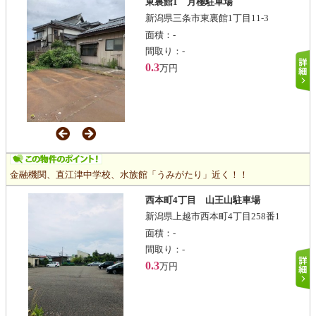
東裏館1 月極駐車場
新潟県三条市東裏館1丁目11-3
面積：
-
間取り：
-
0.3
万円
金融機関、直江津中学校、水族館「うみがたり」近く！！
西本町4丁目 山王山駐車場
新潟県上越市西本町4丁目258番1
面積：
-
間取り：
-
0.3
万円