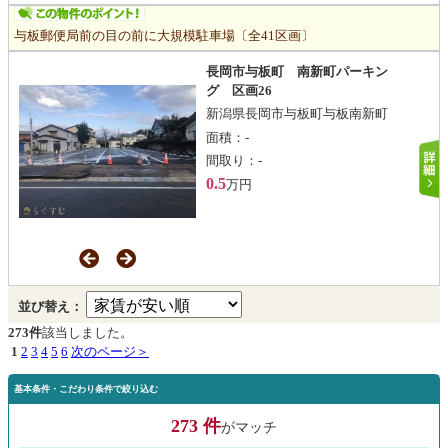
与板郵便局前の目の前に大規模駐車場〔全41区画〕
長岡市与板町 南新町パーキン
グ 区画26
新潟県長岡市与板町与板南新町
面積：
-
間取り：
-
0.5
万円
並び替え：
273件
該当しました。
1
2
3
4
5
6
次のページ＞
基本条件・こだわり条件で絞り込む
273 件
がマッチ