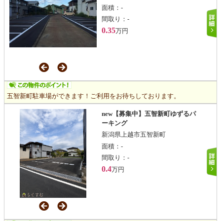
面積：
-
間取り：
-
0.35
万円
五智新町駐車場ができます！ご利用をお待ちしております。
new【募集中】五智新町ゆずるパ
ーキング
新潟県上越市五智新町
面積：
-
間取り：
-
0.4
万円