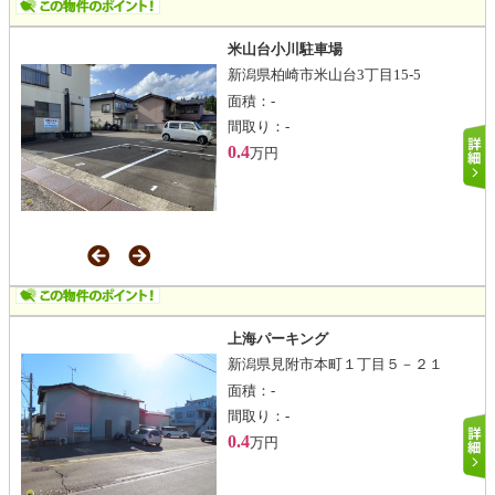
米山台小川駐車場
新潟県柏崎市米山台3丁目15-5
面積：
-
間取り：
-
0.4
万円
上海パーキング
新潟県見附市本町１丁目５－２１
面積：
-
間取り：
-
0.4
万円