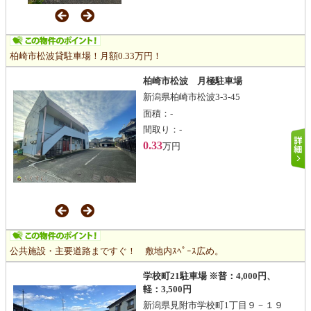
柏崎市松波貸駐車場！月額0.33万円！
柏崎市松波 月極駐車場
新潟県柏崎市松波3-3-45
面積：
-
間取り：
-
0.33
万円
公共施設・主要道路まですぐ！ 敷地内ｽﾍﾟｰｽ広め。
学校町21駐車場 ※普：4,000円、
軽：3,500円
新潟県見附市学校町1丁目９－１９