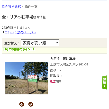
物件種別選択
＞ 物件一覧
全エリア
駐車場
の
物件情報
273件
該当しました。
1
2
3
4
5
6
次のページ＞
並び替え：
九戸浜 貸駐車場
上越市大潟区九戸浜261-58
面積：
-
間取り：
-
0.2
万円