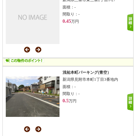
面積：
-
間取り：
-
0.45
万円
浅祐本町パーキング(青空）
新潟県見附市本町1丁目3番地内
面積：
-
間取り：
-
0.5
万円