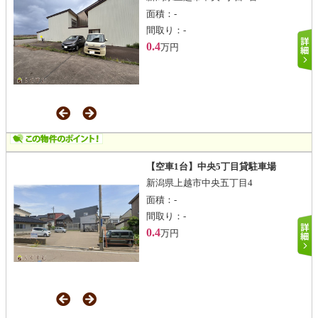
面積：
-
間取り：
-
0.4
万円
【空車1台】中央5丁目貸駐車場
新潟県上越市中央五丁目4
面積：
-
間取り：
-
0.4
万円