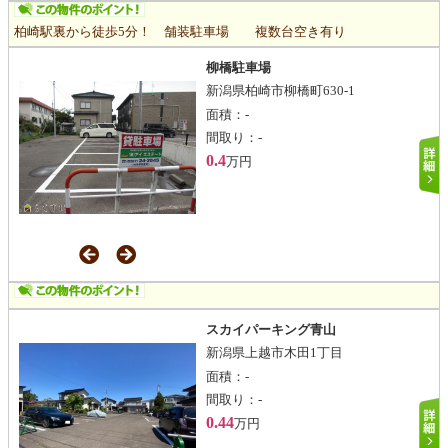
柏崎駅裏から徒歩5分！ 舗装駐車場 複数台空き有り
柳橋駐車場
新潟県柏崎市柳橋町630-1
面積：
-
間取り：
-
0.4
万円
スカイパーキング青山
新潟県上越市木田1丁目
面積：
-
間取り：
-
0.44
万円