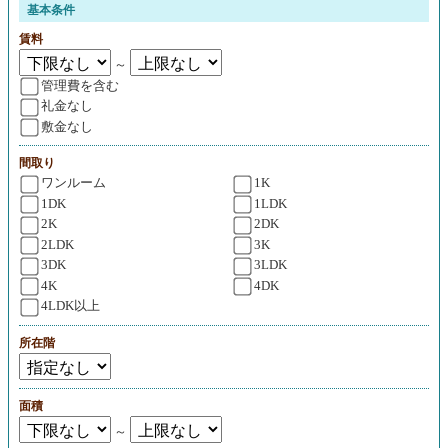
基本条件
賃料
～
管理費を含む
礼金なし
敷金なし
間取り
ワンルーム
1K
1DK
1LDK
2K
2DK
2LDK
3K
3DK
3LDK
4K
4DK
4LDK以上
所在階
面積
～