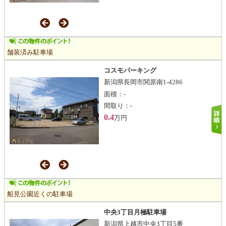
舗装済み駐車場
コスモパーキング
新潟県長岡市関原南1-4286
面積：
-
間取り：
-
0.4
万円
船見公園近くの駐車場
中央3丁目月極駐車場
新潟県上越市中央3丁目5番